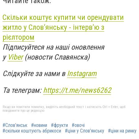
Читайте також:
Скільки коштує купити чи орендувати
житло у Слов’янську - інтерв’ю з
рієлтором
Підписуйтеся на наші оновлення
у
Viber
(новости Славянска)
Слідкуйте за нами в
Instagram
Та телеграм:
https://t.me/news6262
Якщо ви помітили помилку, виділіть необхідний текст і натисніть Ctrl + Enter, щоб
повідомити про це редакцію
#Слов’янськ
#новини
#фрукти
#овочі
#скільки коштують абрикоси
#ціни у Слов’янську
#ціни на ринку