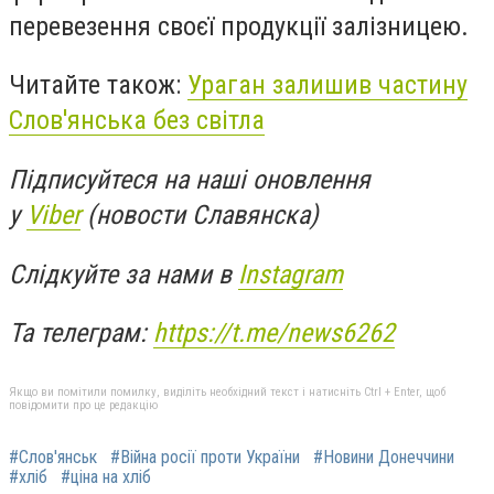
перевезення своєї продукції залізницею.
Читайте також:
Ураган залишив частину
Слов'янська без світла
Підписуйтеся на наші оновлення
у
Viber
(новости Славянска)
Слідкуйте за нами в
Instagram
Та телеграм:
https://t.me/news6262
Якщо ви помітили помилку, виділіть необхідний текст і натисніть Ctrl + Enter, щоб
повідомити про це редакцію
#Слов'янськ
#Війна росії проти України
#Новини Донеччини
#хліб
#ціна на хліб