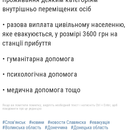
внутрішньо переміщених осіб
• разова виплата цивільному населенню,
яке евакуюється, у розмірі 3600 грн на
станції прибуття
• гуманітарна допомога
• психологічна допомога
• медична допомога тощо
Якщо ви помітили помилку, виділіть необхідний текст і натисніть Ctrl + Enter, щоб
повідомити про це редакцію
#Слов’янськ
#новини
#новости Славянска
#евакуація
#Волинська область
#Донеччина
#Донецька область