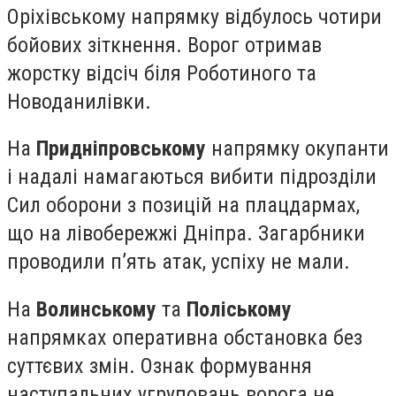
Оріхівському напрямку відбулось чотири
бойових зіткнення. Ворог отримав
жорстку відсіч біля Роботиного та
Новоданилівки.
На
Придніпровському
напрямку окупанти
і надалі намагаються вибити підрозділи
Сил оборони з позицій на плацдармах,
що на лівобережжі Дніпра. Загарбники
проводили п’ять атак, успіху не мали.
На
Волинському
та
Поліському
напрямках оперативна обстановка без
суттєвих змін. Ознак формування
наступальних угруповань ворога не