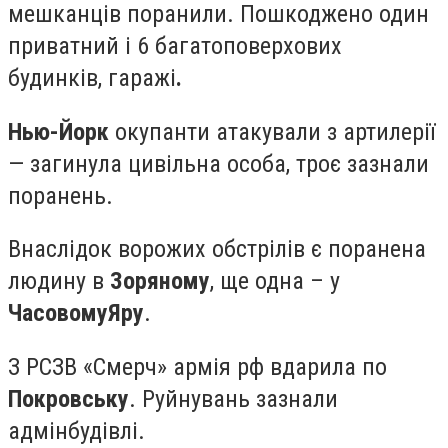
мешканців поранили. Пошкоджено один
приватний і 6 багатоповерхових
будинків, гаражі
.
Нью-Йорк
окупанти атакували з артилерії
— загинула цивільна особа, троє зазнали
поранень.
Внаслідок ворожих обстрілів є поранена
людину в
Зоряному
, ще одна – у
Часовому
Яру
.
З РСЗВ «Смерч» армія рф вдарила по
Покровську
. Руйнувань зазнали
адмінбудівлі.