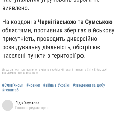
виявлено.
На кордоні з
Чернігівською
та
Сумською
областями, противник зберігає військову
присутність, проводить диверсійно-
розвідувальну діяльність, обстрілює
населені пункти з території рф.
Якщо ви помітили помилку, виділіть необхідний текст і натисніть Ctrl + Enter, щоб
повідомити про це редакцію
#Словʼянськ
#новини
#війна в Україні
#зведення за добу
#генштаб
Лідія Хаустова
Головна редакторка