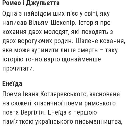
Ромео і Джульєтта
Одна з найвідоміших п’єс у світі, яку
написав Вільям Шекспір. Історія про
кохання двох молодят, які походять з
двох ворогуючих родин. Шалене кохання,
яке може зупинити лише смерть – таку
історію точно варто щонайменше
прочитати.
Енеїда
Поема Івана Котляревського, заснована
на сюжеті класичної поеми римського
поета Вергілія. Енеїда є першою
пам’яткою українського письменництва,