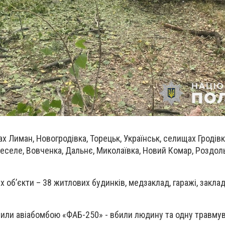
х Лиман, Новогродівка, Торецьк, Українськ, селищах Гродівк
еселе, Вовченка, Дальнє, Миколаївка, Новий Комар, Роздоль
об’єкти – 38 житлових будинків, медзаклад, гаражі, заклад
или авіабомбою «ФАБ-250» - вбили людину та одну травмув