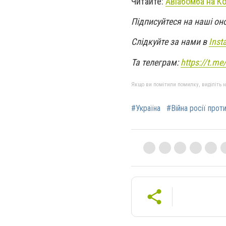
Читайте:
Авіабомба на Ко
Підписуйтеся на наші он
Слідкуйте за нами в
Inst
Та телеграм:
https://t.m
Якщо ви помітили помилку, виділіть нео
#Україна
#Війна росії прот