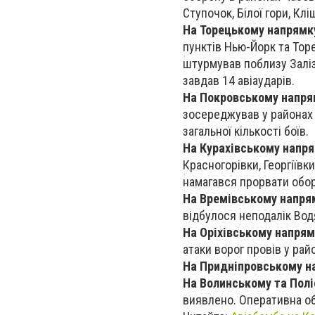
Ступочок, Білої гори, Клі
На Торецькому напрямк
пунктів Нью-Йорк та Торе
штурмував поблизу Залізн
завдав 14 авіаударів.
На Покровському напря
зосереджував у районах 
загальної кількості боїв.
На Курахівському напр
Красногорівки, Георгіївки
намагався прорвати обор
На Времівському напря
відбулося неподалік Вод
На Оріхівському напрям
атаки ворог провів у рай
На Придніпровському н
На Волинському та Пол
виявлено. Оперативна об