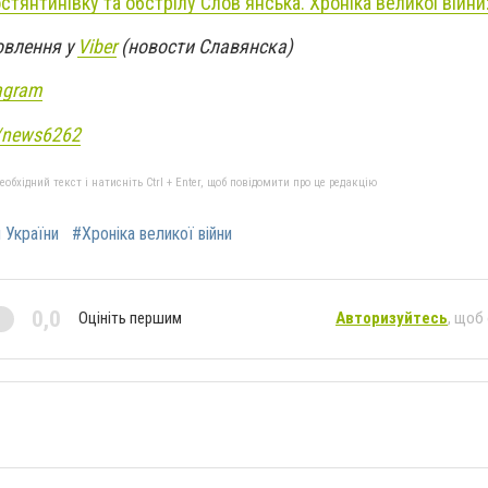
стянтинівку та обстрілу Слов'янська. Хроніка великої війни
овлення у
Viber
(новости Славянска)
agram
e/news6262
бхідний текст і натисніть Ctrl + Enter, щоб повідомити про це редакцію
и України
#Хроніка великої війни
0,0
Оцініть першим
Авторизуйтесь
, щоб