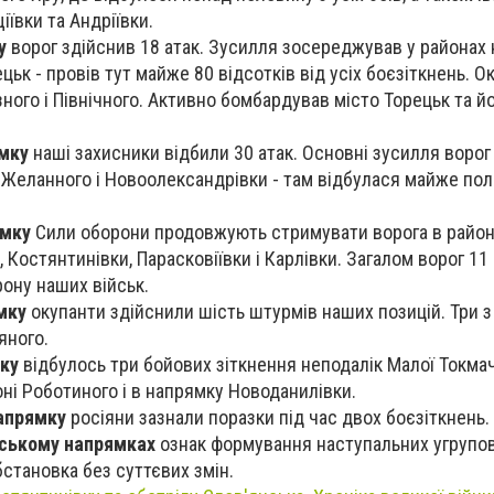
щіївки та Андріївки.
у
ворог здійснив 18 атак. Зусилля зосереджував у районах
цьк - провів тут майже 80 відсотків від усіх боєзіткнень. Ок
ого і Північного. Активно бомбардував місто Торецьк та йо
мку
наші захисники відбили 30 атак. Основні зусилля ворог
Желанного і Новоолександрівки - там відбулася майже пол
ямку
Сили оборони продовжують стримувати ворога в райо
, Костянтинівки, Парасковіївки і Карлівки. Загалом ворог 11 
ону наших військ.
мку
окупанти здійснили шість штурмів наших позицій. Три з
яного.
ку
відбулось три бойових зіткнення неподалік Малої Токмач
оні Роботиного і в напрямку Новоданилівки.
апрямку
росіяни зазнали поразки під час двох боєзіткнень.
іському напрямках
ознак формування наступальних угрупов
становка без суттєвих змін.