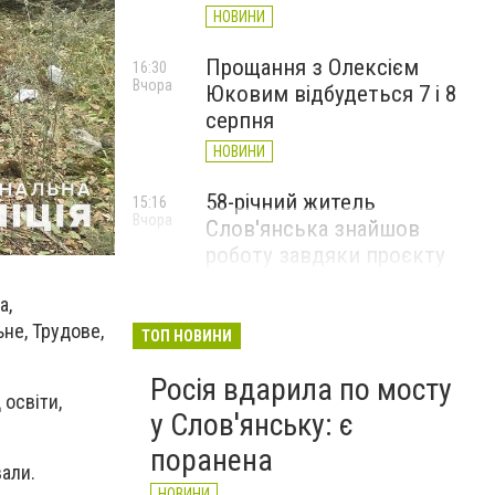
НОВИНИ
Прощання з Олексієм
16:30
Вчора
Юковим відбудеться 7 і 8
серпня
НОВИНИ
58-річний житель
15:16
Вчора
Слов'янська знайшов
роботу завдяки проєкту
«Досвід має значення»
а,
НОВИНИ
не, Трудове,
ТОП НОВИНИ
Росія вдарила по мосту
 освіти,
у Слов'янську: є
поранена
али.
НОВИНИ