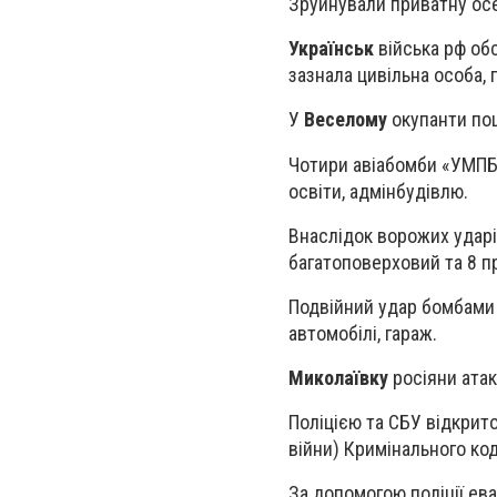
Зруйнували приватну ос
Українськ
війська рф обс
зазнала цивільна особа,
У
Веселому
окупанти по
Чотири авіабомби «УМПБ 
освіти, адмінбудівлю.
Внаслідок ворожих удар
багатоповерховий та 8 п
Подвійний удар бомбам
автомобілі, гараж.
Миколаївку
росіяни атак
Поліцією та СБУ відкрито
війни) Кримінального код
За допомогою поліції ева