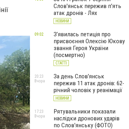
Слов'янськ пережив п'ять
нії
атак дронів - Лях
НОВИНИ
З’явилась петиція про
09:02
присвоєння Олексію Юкову
звання Героя України
(посмертно)
СТАТТІ
За день Слов'янськ
20:23
Вчора
пережив 11 атак дронів: 62-
річний чоловік у реанімації
НОВИНИ
Рятувальники показали
17:23
Вчора
наслідки дронових ударів
по Слов'янську (ФОТО)