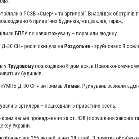
елю.
тріляли з РСЗВ «Смерч» та артилерії. Внаслідок обстрілів 
 пошкоджено 6 приватних будинків, медзаклад, гараж.
цілили БПЛА по навантажувачу – поранили людину.
Д-30 СН» росія скинула на
Роздольне
- зруйновано 9 осель
ів у
Трудовому
пошкоджено 8 домівок, в Новоекономічному
риватних будинків.
и «УМПБ Д-30 СН» витримав
Лиман
. Руйнувань зазнали адмі
ували з артилерії – пошкодили 5 приватних осель.
 кримінальні провадження за ст. 438 (порушення законів та
ексу України.
куйовано ще 256 людей, з них 28 дітей. З початку обов’язко