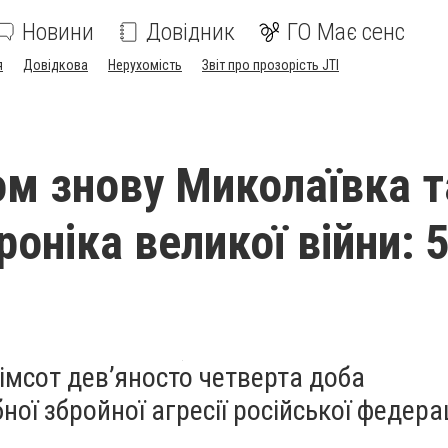
Новини
Довідник
ГО Має сенс
я
Довідкова
Нерухомість
Звіт про прозорість JTI
ом знову Миколаївка т
оніка великої війни: 
імсот дев’яносто четверта доба
ї збройної агресії російської федерац