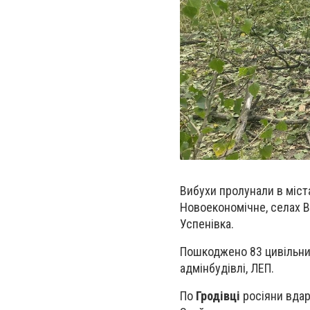
Вибухи пролунали в міста
Новоекономічне, селах В
Успенівка.
Пошкоджено 83 цивільних 
адмінбудівлі, ЛЕП.
По
Гродівці
росіяни вдар