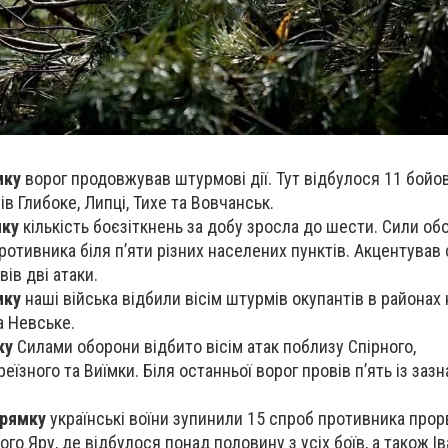
мку
ворог продовжував штурмові дії. Тут відбулося 11 бойов
в Глибоке, Липці, Тихе та Вовчанськ.
мку
кількість боєзіткнень за добу зросла до шести. Сили об
ротивника біля п’яти різних населених пунктів. Акцентував с
вів дві атаки.
мку
наші війська відбили вісім штурмів окупантів в районах
а Невське.
ку
Силами оборони відбито вісім атак поблизу Спірного,
еїзного та Виїмки. Біля останньої ворог провів п’ять із за
прямку
українські воїни зупинили 15 спроб противника про
го Яру, де відбулося понад половину з усіх боїв, а також Ів