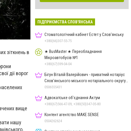
ПІДПРИЄМСТВА СЛОВ'ЯНСЬКА
Стоматологічний кабінет Естет у Слов'янську
+380(66)307-55-75
★ BusMaster ★ Переобладнання
их зіткнень в
Мікроавтобусів №1
+380(67)599-04-04
орони
вої дії ворог
Бігун Віталій Валерійович - приватний нотаріус
Слов'янського міського нотаріального округу
 населених
Дон.обл.
0506555431
Адвокатське об'єднання Актум
+380(67)566-47-09, +380(50)347-05-80
значених вище
Контент агентство MAKE SENSE
0504262624
рвати нашу
анівського,