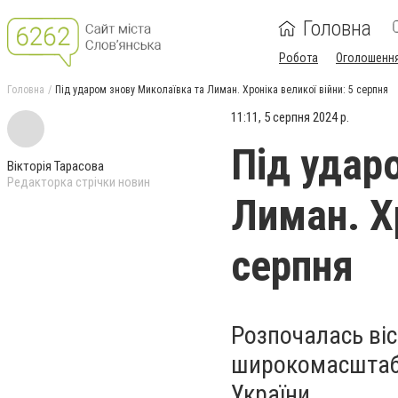
Головна
Робота
Оголошенн
Головна
Під ударом знову Миколаївка та Лиман. Хроніка великої війни: 5 серпня
11:11, 5 серпня 2024 р.
Під удар
Вікторія Тарасова
Редакторка стрічки новин
Лиман. Хр
серпня
Розпочалась віс
широкомасштабно
України.