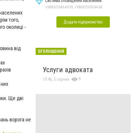
Система сповіщення населення
+380(67)340-49-59, +380(67)350-44-68
 населених
рім того,
Додати підприємство
го околиці -
овина від
ОГОЛОШЕННЯ
нах
Услуги адвоката
разів
9
10:46, 5 серпня
 них
ки. Ще дві
ань ворога не