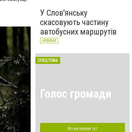
У Слов'янську
скасовують частину
автобусних маршрутів
НОВИНИ
СПЕЦТЕМА
Голос громади
Всі матеріали тут