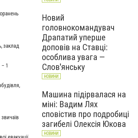
поранень
Новий
головнокомандувач
Драпатий уперше
доповів на Ставці:
, заклад
особлива увага —
Слов'янську
 – 1
НОВИНИ
нбудівля,
Машина підірвалася на
міні: Вадим Лях
сповістив про подробиці
 звичаїв
загибелі Олексія Юкова
НОВИНИ
вої евакуації