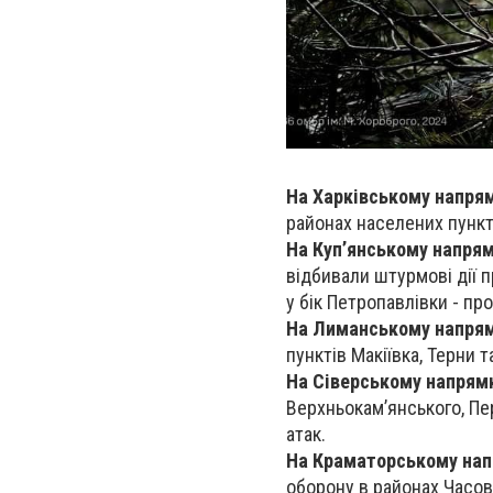
На Харківському напря
районах населених пункті
На Куп’янському напря
відбивали штурмові дії п
у бік Петропавлівки - про
На Лиманському напря
пунктів Макіївка, Терни т
На Сіверському напрям
Верхньокам’янського, Пер
атак.
На Краматорському на
оборону в районах Часово