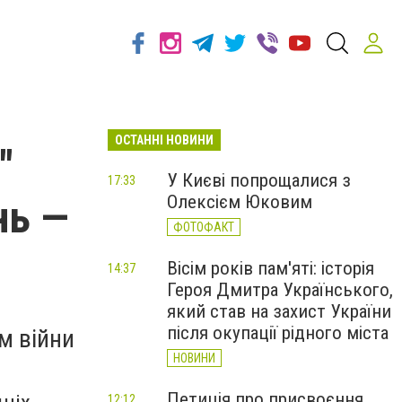
ОСТАННІ НОВИНИ
"
У Києві попрощалися з
17:33
Олексієм Юковим
нь —
ФОТОФАКТ
Вісім років пам'яті: історія
14:37
Героя Дмитра Українського,
який став на захист України
після окупації рідного міста
м війни
НОВИНИ
Петиція про присвоєння
12:12