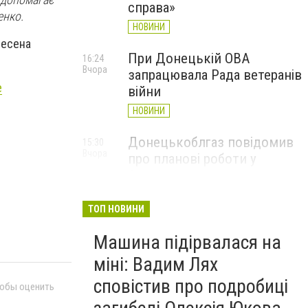
справа»
енко.
НОВИНИ
несена
При Донецькій ОВА
16:24
Вчора
запрацювала Рада ветеранів
е
війни
НОВИНИ
Донецькоблгаз повідомив
15:30
Вчора
про планові роботи у
Слов’янську: де відключать
газ
ТОП НОВИНИ
НОВИНИ
Машина підірвалася на
міні: Вадим Лях
сповістив про подробиці
тобы оценить