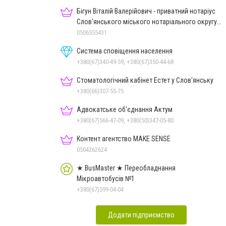
Бігун Віталій Валерійович - приватний нотаріус
Слов'янського міського нотаріального округу
Дон.обл.
0506555431
Система сповіщення населення
+380(67)340-49-59, +380(67)350-44-68
Стоматологічний кабінет Естет у Слов'янську
+380(66)307-55-75
Адвокатське об'єднання Актум
+380(67)566-47-09, +380(50)347-05-80
Контент агентство MAKE SENSE
0504262624
★ BusMaster ★ Переобладнання
Мікроавтобусів №1
+380(67)599-04-04
Додати підприємство