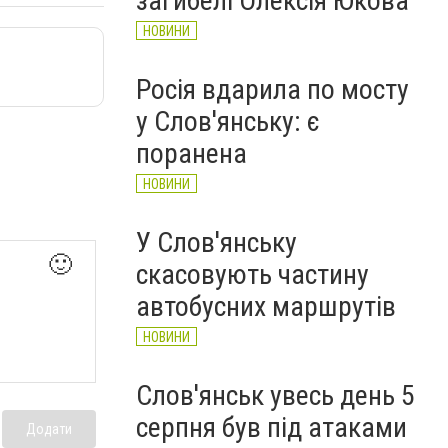
загибелі Олексія Юкова
НОВИНИ
Росія вдарила по мосту
у Слов'янську: є
поранена
НОВИНИ
У Слов'янську
🙂
скасовують частину
автобусних маршрутів
НОВИНИ
Слов'янськ увесь день 5
серпня був під атаками
Додати