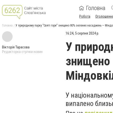
Головна
Робота
Оголошенн
Головна
У природному парку "Святі гори" знищено 80% зелених насаджень — Мінд
16:24, 5 серпня 2024 р.
У природ
Вікторія Тарасова
Редакторка стрічки новин
знищено 
Міндовкі
У національному
випалено близьк