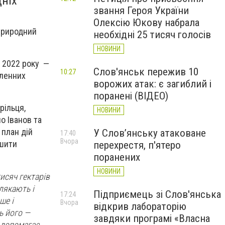
дніх
звання Героя України
Олексію Юкову набрала
 природний
необхідні 25 тисяч голосів
НОВИНИ
я 2022 року —
Слов'янськ пережив 10
10:27
сленних
ворожих атак: є загиблий і
поранені (ВІДЕО)
рільця,
НОВИНИ
о Іванов та
план дій
У Слов’янську атаковане
17:40
Вчора
ішити
перехрестя, п'ятеро
поранених
НОВИНИ
тисяч гектарів
лякають і
Підприємець зі Слов'янська
17:24
ше і
Вчора
відкрив лабораторію
ь його —
завдяки програмі «Власна
 допомагає