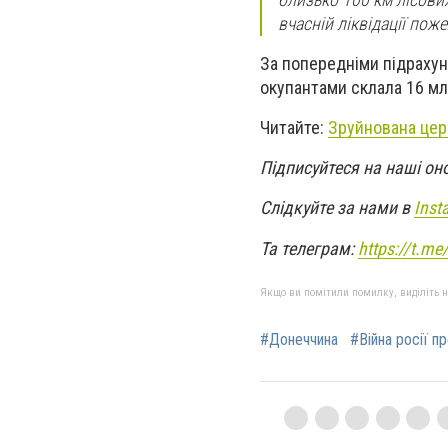
вчасній ліквідації по
За попередніми підрахун
окупантами склала 16 мл
Читайте:
Зруйнована цер
Підписуйтеся на наші он
Слідкуйте за нами в
Inst
Та телеграм:
https://t.m
Якщо ви помітили помилку, виділіть нео
#Донеччина
#Війна росії п