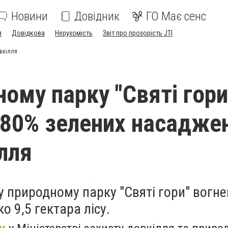
Новини
Довідник
ГО Має сенс
я
Довідкова
Нерухомість
Звіт про прозорість JTI
овкілля
ному парку "Святі гори
80% зелених насадже
лля
 природному парку "Святі гори" вогне
о 9,5 гектара лісу.