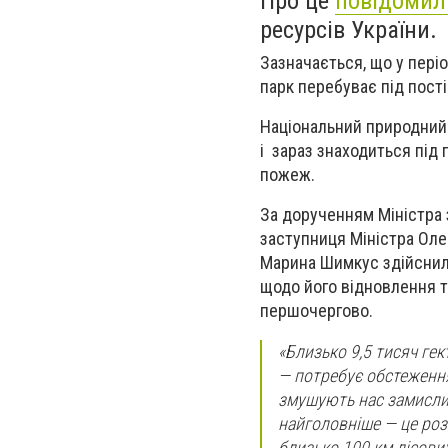
Про це
повідомил
ресурсів України.
Зазначається, що у пері
парк перебуває під пост
Національний природний 
і зараз знаходиться під 
пожеж.
За дорученням Міністра 
заступниця Міністра Оле
Марина Шимкус здійснили
щодо його відновлення т
першочергово.
«Близько 9,5 тисяч гек
— потребує обстеження
змушують нас замислит
найголовніше — це роз
близько 100 км лісови