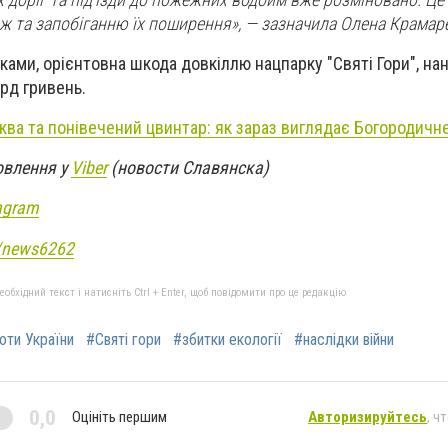
жеж та запобіганню їх поширення», — зазначила Олена Крамар
ками, орієнтовна шкода довкіллю нацпарку "Святі Гори", на
рд гривень.
ква та понівечений цвинтар: як зараз виглядає Богородичн
овлення у
Viber
(новости Славянска)
agram
e/news6262
бхідний текст і натисніть Ctrl + Enter, щоб повідомити про це редакцію
роти України
#Святі гори
#збитки екології
#наслідки війни
0,0
Оцініть першим
Авторизируйтесь
, ч