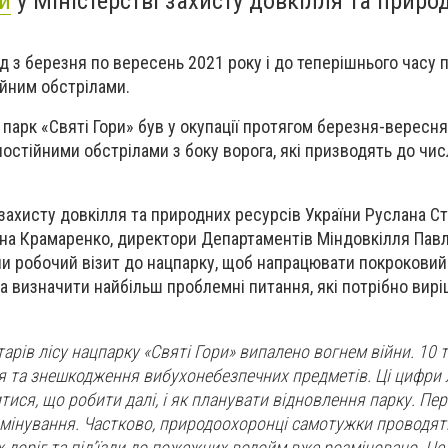
и
у Міністерстві захисту довкілля та приро
од з березня по вересень 2021 року і до теперішнього часу
ійним обстрілами.
парк «Святі Гори» був у окупації протягом березня-вересн
постійними обстрілами з боку ворога, які призводять до чи
захисту довкілля та природних ресурсів України Руслана Ст
на Крамаренко, директори Департаментів Міндовкілля Павл
 робочий візит до нацпарку, щоб напрацювати покроковий 
а визначити найбільш проблемні питання, які потрібно вир
тарів лісу нацпарку «Святі Гори» випалено вогнем війни. 10 
 та знешкодження вибухонебезпечних предметів. Ці цифри 
ися, що робити далі, і як планувати відновлення парку. Пер
мінування. Частково, природоохоронці самотужки проводят
х доріг та під’їзди до пожежних водойм вже розміновано. Це