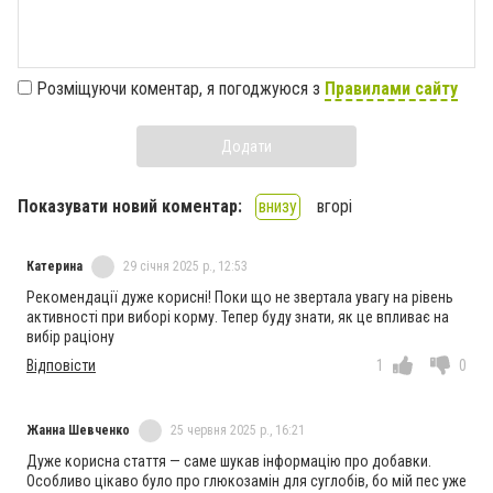
Розміщуючи коментар, я погоджуюся з
Правилами сайту
Додати
Показувати новий коментар:
внизу
вгорі
Катерина
29 січня 2025 р., 12:53
Рекомендації дуже корисні! Поки що не звертала увагу на рівень
активності при виборі корму. Тепер буду знати, як це впливає на
вибір раціону
Відповісти
1
0
Жанна Шевченко
25 червня 2025 р., 16:21
Дуже корисна стаття — саме шукав інформацію про добавки.
Особливо цікаво було про глюкозамін для суглобів, бо мій пес уже