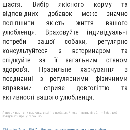
щастя. Вибір якісного корму та
відповідних добавок може значно
поліпшити якість життя вашого
улюбленця. Враховуйте індивідуальні
потреби вашої собаки, регулярно
консультуйтеся з ветеринаром та
слідкуйте за її загальним станом
здоров'я. Правильне харчування в
поєднанні з регулярними фізичними
вправами сприяє довголіттю та
активності вашого улюбленця.
Якщо ви помітили помилку, виділіть необхідний текст і натисніть Ctrl + Enter, щоб
повідомити про це редакцію
#MasterZoo
#MZ
#інтернет-магазин корм для собак