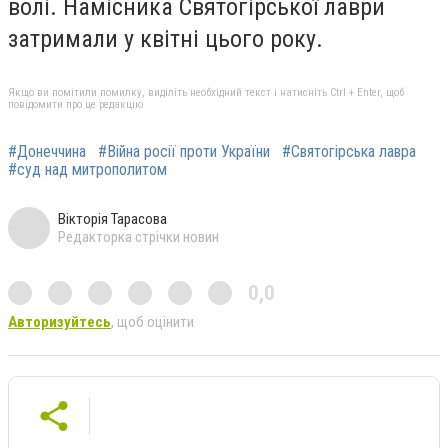
волі. Намісника Святогірської лаври
затримали у квітні цього року.
Якщо ви помітили помилку, виділіть необхідний текст і натисніть Ctrl + Enter, щоб
повідомити про це редакцію
#Донеччина
#Війна росії проти України
#Святогірська лавра
#суд над митрополитом
Вікторія Тарасова
Редакторка стрічки новин
0,0
Авторизуйтесь
, щоб оцінити