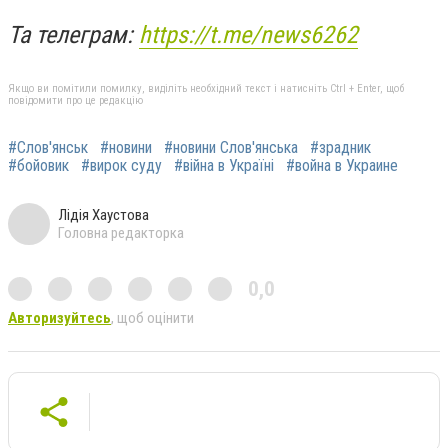
Та телеграм:
https://t.me/news6262
Якщо ви помітили помилку, виділіть необхідний текст і натисніть Ctrl + Enter, щоб
повідомити про це редакцію
#Слов'янськ
#новини
#новини Слов'янська
#зрадник
#бойовик
#вирок суду
#війна в Україні
#война в Украине
Лідія Хаустова
Головна редакторка
0,0
Авторизуйтесь
, щоб оцінити