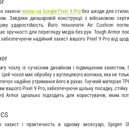
or
ні захисні
чехлы на Google Pixel 9 Pro
без шкоди для стилю,
м. Завдяки двошаровій конструкції з військовою серти
ову ударостійкість. Його технологія Air Cushion погл
ає зручності для перегляду медіа без рук. Tough Armor по
 забезпечуючи надійний захист вашого Pixel 9 Pro від щод
mor
агу чохлу із сучасним дизайном і підвищеним захистом, 
 Цей чохол має обробку з вуглецевого волокна, яка не тіль
зпечує надійне утримання його в руках. Гнучкий матеріал TP
м вашого Pixel 9 Pro, забезпечуючи щільну посадку, стійку
ed Armor ідеально підходить для користувачів, яким пот
 CS
н захист і практичність в одному аксесуарі, Spigen S