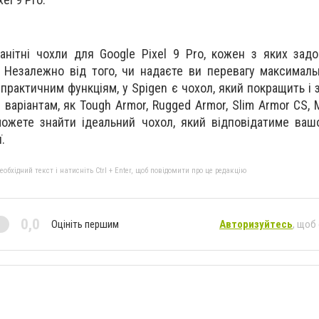
анітні чохли для Google Pixel 9 Pro, кожен з яких задо
 Незалежно від того, чи надаєте ви перевагу максималь
практичним функціям, у Spigen є чохол, який покращить і 
варіантам, як Tough Armor, Rugged Armor, Slim Armor CS, M
можете знайти ідеальний чохол, який відповідатиме ва
.
бхідний текст і натисніть Ctrl + Enter, щоб повідомити про це редакцію
0,0
Оцініть першим
Авторизуйтесь
, щоб