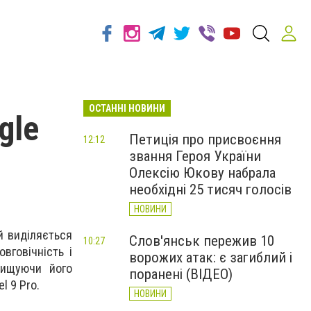
ОСТАННІ НОВИНИ
gle
Петиція про присвоєння
12:12
звання Героя України
Олексію Юкову набрала
необхідні 25 тисяч голосів
НОВИНИ
й виділяється
Слов'янськ пережив 10
10:27
вговічність і
ворожих атак: є загиблий і
вищуючи його
поранені (ВІДЕО)
l 9 Pro.
НОВИНИ