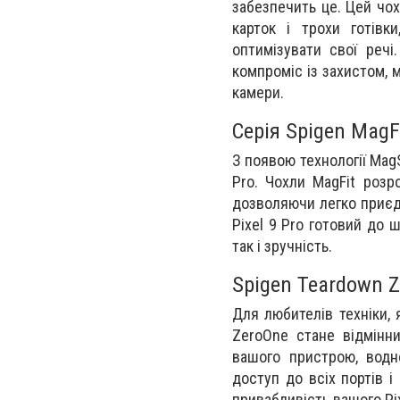
забезпечить це. Цей чо
карток і трохи готівк
оптимізувати свої реч
компроміс із захистом, 
камери.
Серія Spigen MagF
З появою технології Mag
Pro. Чохли MagFit розр
дозволяючи легко приєдн
Pixel 9 Pro готовий до 
так і зручність.
Spigen Teardown 
Для любителів техніки, 
ZeroOne стане відмінни
вашого пристрою, водн
доступ до всіх портів і
привабливість вашого Pix