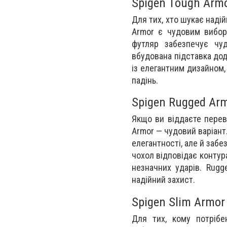
Spigen Tough Arm
Для тих, хто шукає надій
Armor є чудовим виборо
футляр забезпечує чуд
вбудована підставка дод
із елегантним дизайном,
падінь.
Spigen Rugged Ar
Якщо ви віддаєте перев
Armor — чудовий варіант.
елегантності, але й забе
чохол відповідає контура
незначних ударів. Rugg
надійний захист.
Spigen Slim Armor
Для тих, кому потрібе