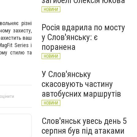
загибелі Олексія Юкова
НОВИНИ
вольняє різні
Росія вдарила по мосту
ному захисту,
у Слов'янську: є
захистить ваш
поранена
agFit Series і
шому стилю та
НОВИНИ
У Слов'янську
скасовують частину
автобусних маршрутів
 оцінити
НОВИНИ
Слов'янськ увесь день 5
серпня був під атаками