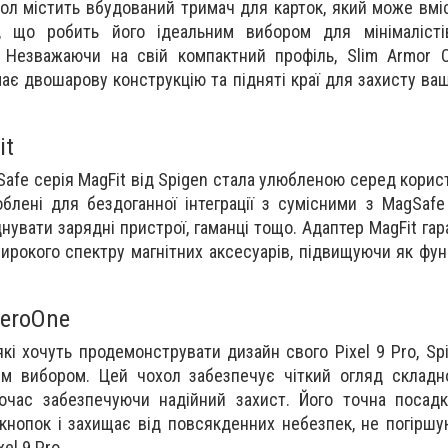
хол містить вбудований тримач для карток, який може вмі
и, що робить його ідеальним вибором для мінімалістів
і. Незважаючи на свій компактний профіль, Slim Armor
має двошарову конструкцію та підняті краї для захисту ва
it
Safe серія MagFit від Spigen стала улюбленою серед корист
облені для бездоганної інтеграції з сумісними з MagSafe
увати зарядні пристрої, гаманці тощо. Адаптер MagFit гар
широкого спектру магнітних аксесуарів, підвищуючи як фун
ZeroOne
які хочуть продемонструвати дизайн свого Pixel 9 Pro, Sp
м вибором. Цей чохол забезпечує чіткий огляд складно
очас забезпечуючи надійний захист. Його точна посадк
 кнопок і захищає від повсякденних небезпек, не погіршу
el 9 Pro.