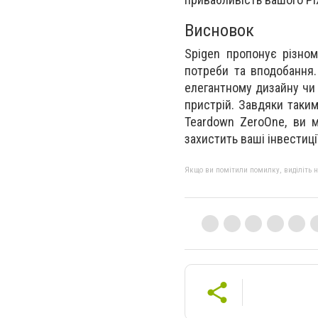
Висновок
Spigen пропонує різном
потреби та вподобання.
елегантному дизайну чи 
пристрій. Завдяки таким 
Teardown ZeroOne, ви 
захистить ваші інвестиції
Якщо ви помітили помилку, виділіть нео