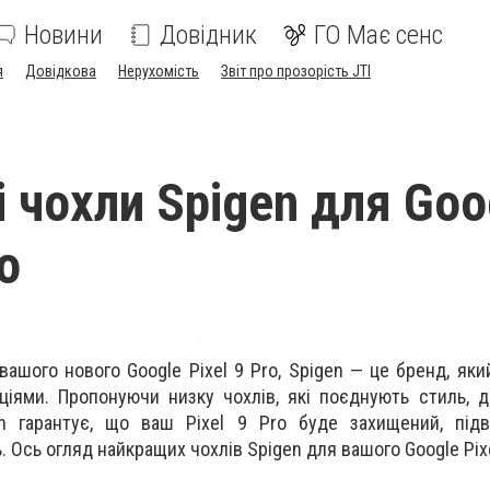
Новини
Довідник
ГО Має сенс
я
Довідкова
Нерухомість
Звіт про прозорість JTI
 чохли Spigen для Goo
ro
ашого нового Google Pixel 9 Pro, Spigen — це бренд, яки
ціями. Пропонуючи низку чохлів, які поєднують стиль, до
gen гарантує, що ваш Pixel 9 Pro буде захищений, під
 Ось огляд найкращих чохлів Spigen для вашого Google Pixe