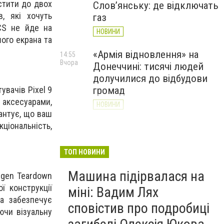
стити до двох
Слов’янську: де відключать
, які хочуть
газ
 CS не йде на
НОВИНИ
шого екрана та
«Армія відновлення» на
14:55
Вчора
Донеччині: тисячі людей
долучилися до відбудови
увачів Pixel 9
громад
 аксесуарами,
НОВИНИ
антує, що ваш
кціональність,
Як службові собаки 18-ї
13:34
Вчора
Слов'янської бригади
працюють на Донеччині
ТОП НОВИНИ
(ВІДЕО)
Машина підірвалася на
igen Teardown
НОВИНИ
ї конструкції
міні: Вадим Лях
а забезпечує
сповістив про подробиці
ючи візуальну