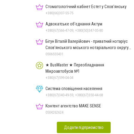
Стоматологічний кабінет Естет у Слов'янську
+380(66)307-55-75
Адвокатське об'єднання Актум
+380(67)566-47-09, +380(50)347-05-80
Бігун Віталій Валерійович - приватний нотаріус
Слов'янського міського нотаріального округу
Дон.обл.
0506555431
★ BusMaster ★ Переобладнання
Мікроавтобусів №1
+380(67)599-04-04
Система сповіщення населення
+380(67)340-49-59, +380(67)350-44-68
Контент агентство MAKE SENSE
0504262624
Додати підприємство