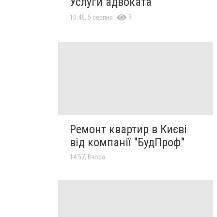
Услуги адвоката
9
10:46, 5 серпня
Ремонт квартир в Києві
від компанії "БудПроф"
14:57, Вчора