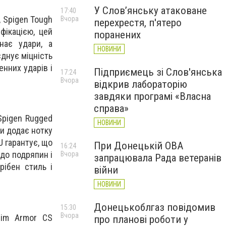
У Слов’янську атаковане
17:40
 Spigen Tough
Вчора
перехрестя, п'ятеро
фікацією, цей
поранених
инає удари, а
НОВИНИ
єднує міцність
енних ударів і
Підприємець зі Слов'янська
17:24
Вчора
відкрив лабораторію
завдяки програмі «Власна
справа»
Spigen Rugged
НОВИНИ
ки додає нотку
U гарантує, що
При Донецькій ОВА
16:24
 до подряпин і
Вчора
запрацювала Рада ветеранів
рібен стиль і
війни
НОВИНИ
Донецькоблгаз повідомив
15:30
Вчора
lim Armor CS
про планові роботи у