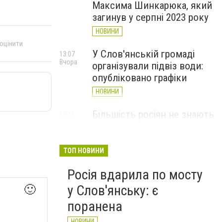
Максима Шинкарюка, який
загинув у серпні 2023 року
НОВИНИ
 оцінити
У Слов'янській громаді
13:07
Вчора
організували підвіз води:
опубліковано графіки
НОВИНИ
Більшість росіян не знають
12:11
Вчора
де знаходиться Слов’янськ
і навіщо він їм потрібен -
Мадяр
ТОП НОВИНИ
НОВИНИ
Росія вдарила по мосту
у Слов'янську: є
🙂
поранена
НОВИНИ