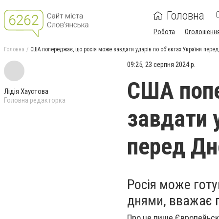
Головна
Робота
Оголошенн
Головна
США попереджає, що росія може завдати ударів по об'єктах України пере
09:25, 23 серпня 2024 р.
США попе
Лідія Хаустова
Головна редакторка
завдати у
перед Дн
Росія може гот
днями, вважає 
Про це пише Європейьск