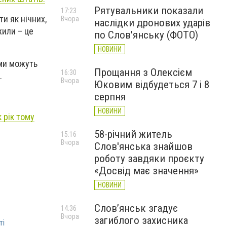
Рятувальники показали
17:23
и як нічних,
Вчора
наслідки дронових ударів
жили – це
по Слов'янську (ФОТО)
НОВИНИ
ами можуть
Прощання з Олексієм
16:30
.
Вчора
Юковим відбудеться 7 і 8
серпня
НОВИНИ
 рік тому
58-річний житель
15:16
Вчора
Слов'янська знайшов
роботу завдяки проєкту
«Досвід має значення»
НОВИНИ
Слов’янськ згадує
14:36
Вчора
загиблого захисника
ті