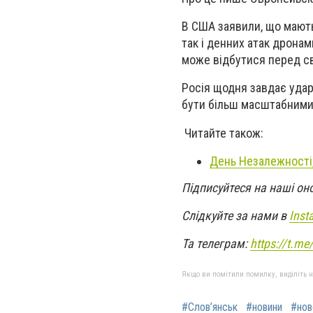
В США заявили, що мають
так і денних атак дронам
може відбутися перед с
Росія щодня завдає удар
бути більш масштабними.
Читайте також:
День Незалежності,
Підписуйтеся на наші он
Слідкуйте за нами в
Inst
Та телеграм:
https://t.m
Якщо ви помітили помилку, виділіть нео
#Слов’янськ
#новини
#нов