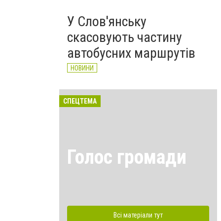
У Слов'янську
скасовують частину
автобусних маршрутів
НОВИНИ
СПЕЦТЕМА
Голос громади
Всі матеріали тут