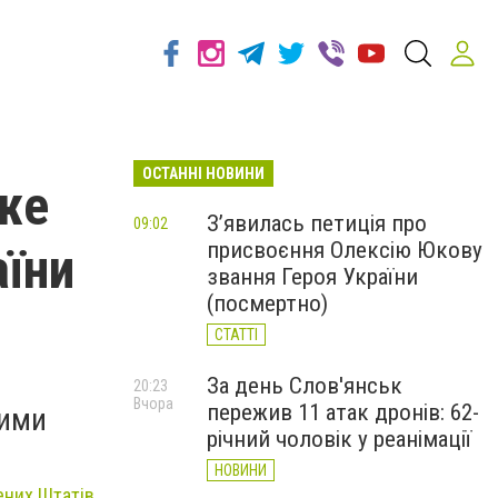
ОСТАННІ НОВИНИ
же
З’явилась петиція про
09:02
присвоєння Олексію Юкову
аїни
звання Героя України
(посмертно)
СТАТТІ
За день Слов'янськ
20:23
Вчора
пережив 11 атак дронів: 62-
чими
річний чоловік у реанімації
НОВИНИ
них Штатів.