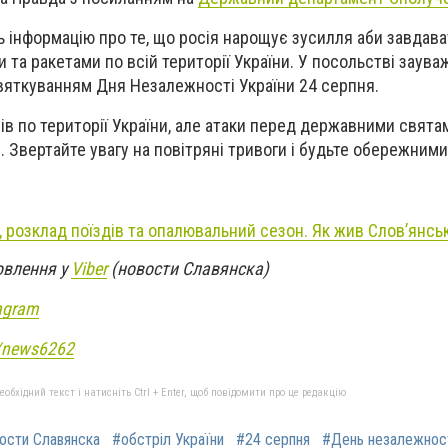
 інформацію про те, що росія нарощує зусилля аби завдават
и та ракетами по всій території України. У посольстві заува
вяткуванням Дня Незалежності України 24 серпня.
ів по території України, але атаки перед державними свят
 Звертайте увагу на повітряні тривоги і будьте обережними
 розклад поїздів та опалювальний сезон. Як жив Слов’янськ
овлення у
Viber
(новости Славянска)
agram
e/news6262
бхідний текст і натисніть Ctrl + Enter, щоб повідомити про це редакцію
ости Славянска
#обстріл України
#24 серпня
#День незалежнос