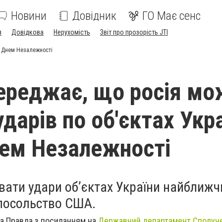
Новини
Довідник
ГО Має сенс
я
Довідкова
Нерухомість
Звіт про прозорість JTI
д Днем Незалежності
реджає, що росія мо
дарів по об'єктах Укр
ем Незалежності
увати удари об’єктах України найближ
посольство США.
а Правда з посиланням на
Державний департамент Сполуче