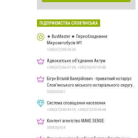
ПІДПРИЄМСТВА СЛОВ'ЯНСЬКА
★ BusMaster ★ Переобладнання
Мікроавтобусів №1
+380(67)599-04-04
Адвокатське об'єднання Актум
+380(67)566-47-09, +380(50)347-05-80
Бігун Віталій Валерійович - приватний нотаріус
Слов'янського міського нотаріального округу
Дон.обл.
0506555431
Система сповіщення населення
+380(67)340-49-59, +380(67)350-44-68
Контент агентство MAKE SENSE
0504262624