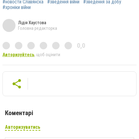
#новости Славянска
#зведення війни
#зведення за добу
#хроніки війни
Лідія Хаустова
Головна редакторка
0,0
Авторизуйтесь
, щоб оцінити
Коментарі
Авторизуватись