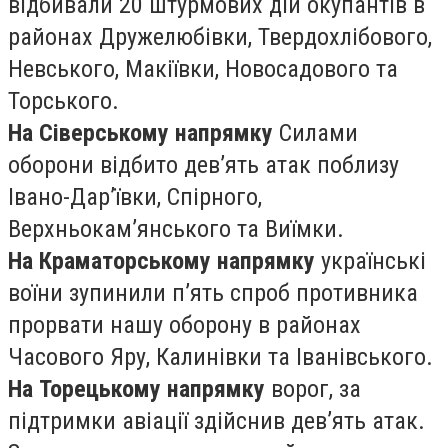
відбивали 20 штурмових дій окупантів в
районах Дружелюбівки, Твердохлібового,
Невського, Макіївки, Новосадового та
Торського.
На Сіверському напрямку
Силами
оборони відбито дев’ять атак поблизу
Івано-Дар’ївки, Спірного,
Верхньокам’янського та Виїмки.
На Краматорському напрямку
українські
воїни зупинили п’ять спроб противника
прорвати нашу оборону в районах
Часового Яру, Калинівки та Іванівського.
На Торецькому напрямку
ворог, за
підтримки авіації здійснив дев’ять атак.