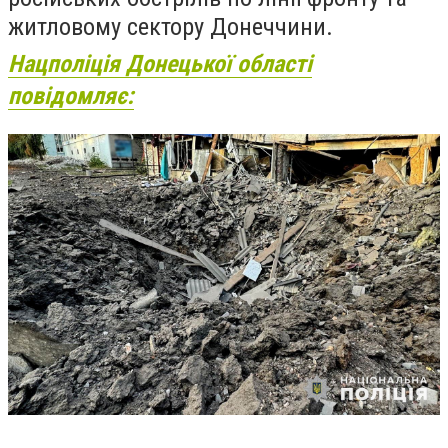
житловому сектору Донеччини.
Нацполіція Донецької області
повідомляє: