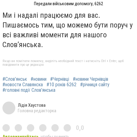
Передали військовим допомогу, 6262
Ми і надалі працюємо для вас.
Пишаємось тим, що можемо бути поруч у
всі важливі моменти для нашого
Слов’янська.
Якщо ви помітили помилку, виділіть необхідний текст і натисніть Ctrl + Enter, щоб
повідомити про це редакцію
#Слов’янськ
#новини
#Чернівці
#новини Чернівців
#новости Славянска
#10 років 6262
#річниця сайту
#головні події Слов’янська
Лідія Хаустова
Головна редакторка
0,0
Авторизируйтесь
, чтобы оценить