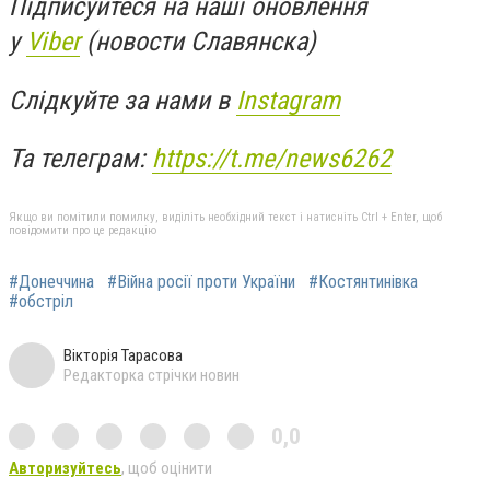
Підписуйтеся на наші оновлення
у
Viber
(новости Славянска)
Слідкуйте за нами в
Instagram
Та телеграм:
https://t.me/news6262
Якщо ви помітили помилку, виділіть необхідний текст і натисніть Ctrl + Enter, щоб
повідомити про це редакцію
#Донеччина
#Війна росії проти України
#Костянтинівка
#обстріл
Вікторія Тарасова
Редакторка стрічки новин
0,0
Авторизуйтесь
, щоб оцінити