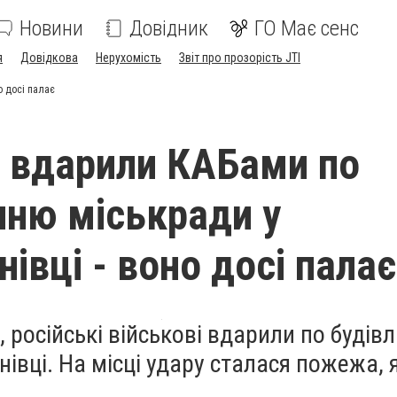
Новини
Довідник
ГО Має сенс
я
Довідкова
Нерухомість
Звіт про прозорість JTI
о досі палає
 вдарили КАБами по
ню міськради у
івці - воно досі палає
 російські військові вдарили по будівлі
нівці. На місці удару сталася пожежа, 