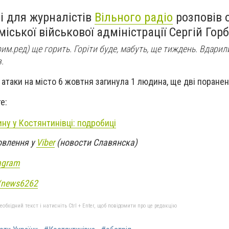
і для журналістів
Вільного радіо
розповів 
міської військової адміністрації Сергій Гор
им.ред) ще горить. Горіти буде, мабуть, ще тиждень. Вдарил
.
атаки на місто 6 жовтня загинула 1 людина, ще дві поранен
е:
ну у Костянтинівці: подробиці
овлення у
Viber
(новости Славянска)
agram
e/news6262
бхідний текст і натисніть Ctrl + Enter, щоб повідомити про це редакцію