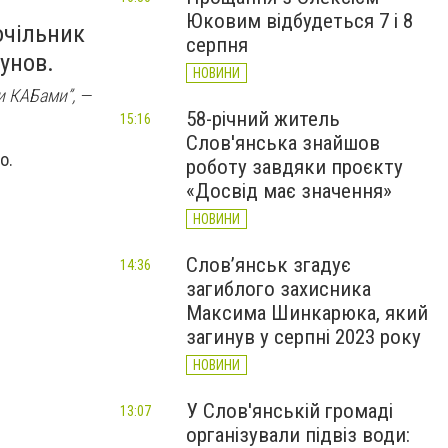
Юковим відбудеться 7 і 8
очільник
серпня
бунов.
НОВИНИ
и КАБами”, —
58-річний житель
15:16
Слов'янська знайшов
о.
роботу завдяки проєкту
«Досвід має значення»
НОВИНИ
Слов’янськ згадує
14:36
загиблого захисника
Максима Шинкарюка, який
загинув у серпні 2023 року
НОВИНИ
У Слов'янській громаді
13:07
організували підвіз води: