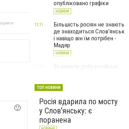
опубліковано графіки
НОВИНИ
 оцінити
Більшість росіян не знають
12:11
де знаходиться Слов’янськ
і навіщо він їм потрібен -
Мадяр
НОВИНИ
За минулу добу російські
11:09
війська 13 разів атакували
Слов'янськ. Хроніка
великої війни: 6 серпня
ТОП НОВИНИ
НОВИНИ
Росія вдарила по мосту
🙂
у Слов'янську: є
поранена
НОВИНИ