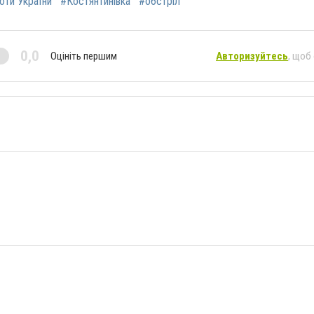
роти України
#Костянтинівка
#обстріл
0,0
Оцініть першим
Авторизуйтесь
, щоб