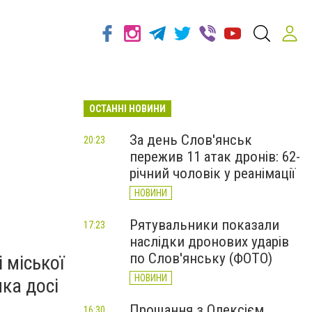
ОСТАННІ НОВИНИ
За день Слов'янськ
20:23
пережив 11 атак дронів: 62-
річний чоловік у реанімації
НОВИНИ
Рятувальники показали
17:23
наслідки дронових ударів
по Слов'янську (ФОТО)
 міської
НОВИНИ
яка досі
Прощання з Олексієм
16:30