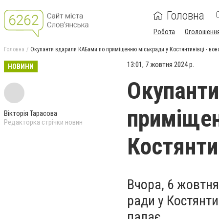
Головна
Робота
Оголошенн
Головна
Окупанти вдарили КАБами по приміщенню міськради у Костянтинівці - вон
13:01, 7 жовтня 2024 р.
НОВИНИ
Окупанти
приміщен
Вікторія Тарасова
Редакторка стрічки новин
Костянтин
Вчора, 6 жовтня,
ради у Костянти
палає.