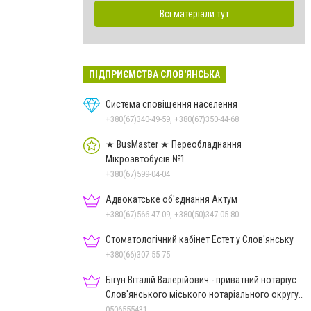
Всі матеріали тут
ПІДПРИЄМСТВА СЛОВ'ЯНСЬКА
Система сповіщення населення
+380(67)340-49-59, +380(67)350-44-68
★ BusMaster ★ Переобладнання
Мікроавтобусів №1
+380(67)599-04-04
Адвокатське об'єднання Актум
+380(67)566-47-09, +380(50)347-05-80
Стоматологічний кабінет Естет у Слов'янську
+380(66)307-55-75
Бігун Віталій Валерійович - приватний нотаріус
Слов'янського міського нотаріального округу
Дон.обл.
0506555431