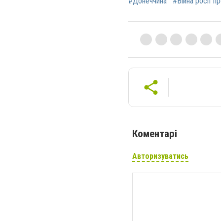
#Донеччина
#Війна росії п
Коментарі
Авторизуватись