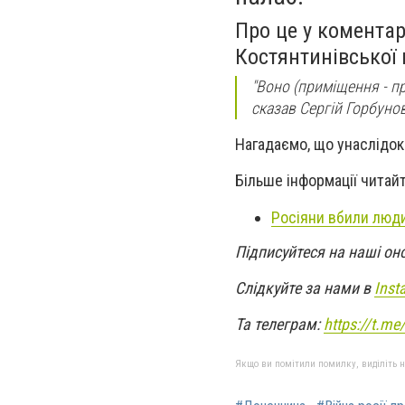
Про це у коментар
Костянтинівської 
"Воно (приміщення - пр
сказав Сергій Горбунов
Нагадаємо, що унаслідок 
Більше інформації читайт
Росіяни вбили люди
Підписуйтеся на наші он
Слідкуйте за нами в
Inst
Та телеграм:
https://t.m
Якщо ви помітили помилку, виділіть нео