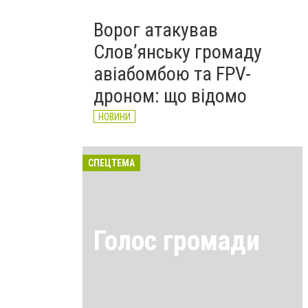
Ворог атакував
Слов’янську громаду
авіабомбою та FPV-
дроном: що відомо
НОВИНИ
СПЕЦТЕМА
Голос громади