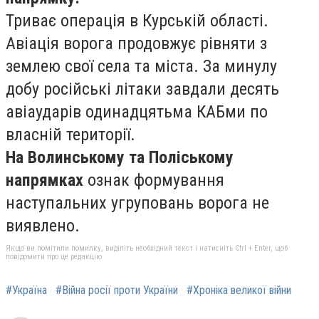
Триває операція в Курській області.
Авіація ворога продовжує рівняти з
землею свої села та міста. За минулу
добу російські літаки завдали десять
авіаударів одинадцятьма КАБми по
власній території.
На Волинському та Поліському
напрямках
ознак формування
наступальних угруповань ворога не
виявлено.
Якщо ви помітили помилку, виділіть необхідний текст і натисніть Ctrl + Enter, щоб
повідомити про це редакцію
#Україна
#Війна росії проти України
#Хроніка великої війни