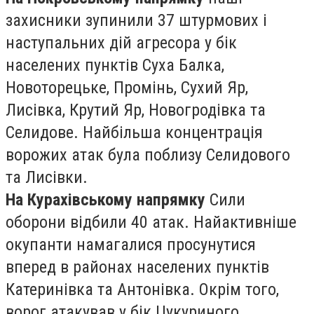
захисники зупинили 37 штурмових і
наступальних дій агресора у бік
населених пунктів Суха Балка,
Новоторецьке, Промінь, Сухий Яр,
Лисівка, Крутий Яр, Новогродівка та
Селидове. Найбільша концентрація
ворожих атак була поблизу Селидового
та Лисівки.
На Курахівському напрямку
Сили
оборони відбили 40 атак. Найактивніше
окупанти намагалися просунутися
вперед в районах населених пунктів
Катеринівка та Антонівка. Окрім того,
ворог атакував у бік Цукуриного,