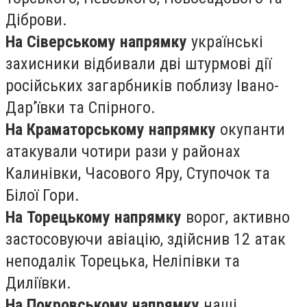
Діброви.
На Сіверському напрямку
українські
захисники відбивали дві штурмові дії
російських загарбників поблизу Івано-
Дар’ївки та Спірного.
На Краматорському напрямку
окупанти
атакували чотири рази у районах
Калинівки, Часового Яру, Ступочок та
Білої Гори.
На Торецькому напрямку
ворог, активно
застосовуючи авіацію, здійснив 12 атак
неподалік Торецька, Неліпівки та
Диліївки.
На Покровському напрямку
наші