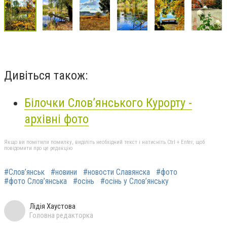
Дивіться також:
Білочки Слов’янського Курорту -
архівні фото
Якщо ви помітили помилку, виділіть необхідний текст і натисніть Ctrl + Enter, щоб
повідомити про це редакцію
#Слов’янськ
#новини
#новости Славянска
#фото
#фото Слов’янська
#осінь
#осінь у Слов’янську
Лідія Хаустова
Головна редакторка