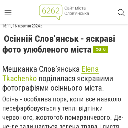
16:11, 16 жовтня 2024 р.
Осінній Слов’янськ - яскраві
фото улюбленого міста
ФОТО
Мешканка Слов’янська
Elena
Tkachenko
поділилася яскравими
фотографіями осіннього міста.
Осінь - особлива пора, коли все навколо
перефарбовується у теплі відтінки
червоного, жовтого6 помаранчевого. Де-
не-де залишається зелена трава і листя.