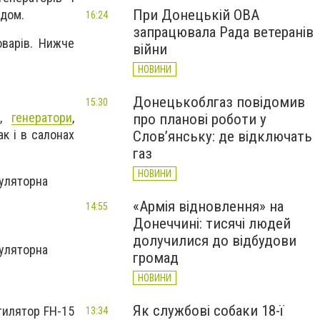
При Донецькій ОВА
адом.
16:24
запрацювала Рада ветеранів
оварів. Нижче
війни
НОВИНИ
Донецькоблгаз повідомив
15:30
и,
генератори
,
про планові роботи у
к і в салонах
Слов’янську: де відключать
газ
НОВИНИ
муляторна
«Армія відновлення» на
14:55
Донеччині: тисячі людей
долучилися до відбудови
муляторна
громад
НОВИНИ
Як службові собаки 18-ї
тилятор FH-15
13:34