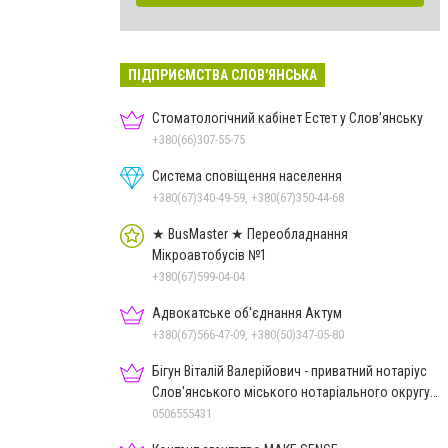
ПІДПРИЄМСТВА СЛОВ'ЯНСЬКА
Стоматологічний кабінет Естет у Слов'янську
+380(66)307-55-75
Система сповіщення населення
+380(67)340-49-59, +380(67)350-44-68
★ BusMaster ★ Переобладнання
Мікроавтобусів №1
+380(67)599-04-04
Адвокатське об'єднання Актум
+380(67)566-47-09, +380(50)347-05-80
Бігун Віталій Валерійович - приватний нотаріус
Слов'янського міського нотаріального округу
Дон.обл.
0506555431