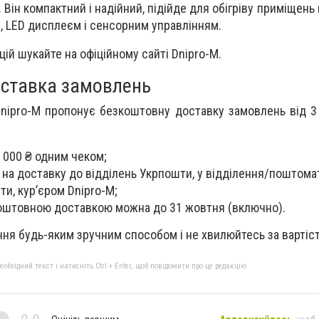
). Він компактний і надійний, підійде для обігріву приміщен
, LED дисплеєм і сенсорним управлінням.
цій шукайте на офіційному сайті Dnipro-M.
ставка замовлень
nipro-M пропонує безкоштовну доставку замовлень від 3
3 000 ₴ одним чеком;
а доставку до відділень Укрпошти, у відділення/поштома
ти, кур’єром Dnipro-M;
коштовною доставкою можна
до 31 жовтня (включно)
.
ня будь-яким зручним способом і не хвилюйтесь за вартіст
бхідний текст і натисніть Ctrl + Enter, щоб повідомити про це редакцію