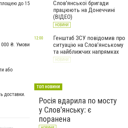
Слов'янської бригади
ь площею до 15
працюють на Донеччині
(ВІДЕО)
НОВИНИ
Генштаб ЗСУ повідомив про
12:00
 000 ₴. Умови
ситуацію на Слов’янському
та найближчих напрямках
НОВИНИ
ти або
Слов’янськ обстріляли 13
11:18
разів за добу. Хроніка
великої війни: 7 серпня
ТОП НОВИНИ
ь доставки.
НОВИНИ
Росія вдарила по мосту
у Слов'янську: є
поранена
НОВИНИ