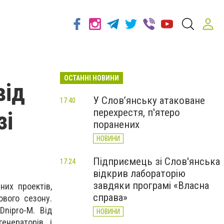
ОСТАННІ НОВИНИ
від
У Слов’янську атаковане
17:40
перехрестя, п'ятеро
зі
поранених
НОВИНИ
Підприємець зі Слов'янська
17:24
відкрив лабораторію
завдяки програмі «Власна
них проектів,
справа»
ового сезону.
Dnipro-M. Від
НОВИНИ
енераторів і