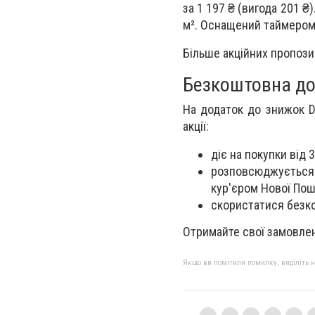
за 1 197 ₴ (вигода 201 ₴
м². Оснащений таймером
Більше акційних пропози
Безкоштовна до
На додаток до знижок D
акції:
діє на покупки від 
розповсюджується н
кур'єром Нової Пош
скористатися без
Отримайте свої замовлен
Якщо ви помітили помилку, виділіть нео