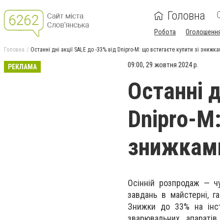
Головна
Робота
Оголошенн
Головна
Останні дні акції SALE до -33% від Dnipro-M: що встигаєте купити зі знижк
09:00, 29 жовтня 2024 р.
РЕКЛАМА
Останні д
Dnipro-M:
знижкам
Осінній розпродаж — чу
завдань в майстерні, г
Знижки до 33%
на інст
зварювальних апаратів