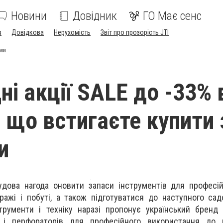
Новини
Довідник
ГО Має сенс
я
Довідкова
Нерухомість
Звіт про прозорість JTI
ами
ні акції SALE до -33% 
 що встигаєте купити 
и
дова нагода оновити запаси інструментів для професій
аражі і побуті, а також підготуватися до наступного сад
рументи і техніку наразі пропонує український бренд 
 і перфораторів для професійного використання до г