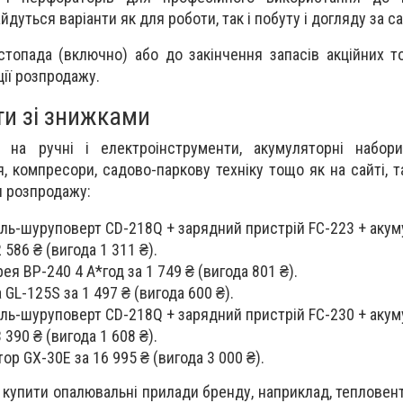
дуться варіанти як для роботи, так і побуту і догляду за с
стопада (включно)
або до закінчення запасів акційних т
ції розпродажу.
и зі знижками
на ручні і електроінструменти, акумуляторні набор
 компресори, садово-паркову техніку тощо як на сайті, та
и розпродажу:
ль-шуруповерт CD-218Q + зарядний пристрій FC-223 + аку
2 586 ₴ (вигода 1 311 ₴)
.
рея BP-240 4 А*год
за 1 749 ₴ (вигода 801 ₴)
.
а GL-125S
за 1 497 ₴ (вигода 600 ₴)
.
ль-шуруповерт CD-218Q + зарядний пристрій FC-230 + аку
3 390 ₴ (вигода 1 608 ₴)
.
тор GX-30E
за 16 995 ₴ (вигода 3 000 ₴)
.
 купити опалювальні прилади бренду, наприклад,
тепловен