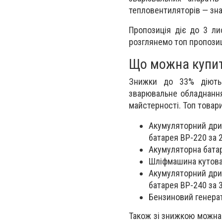
тепловентиляторів — знай
Пропозиція діє
до 3 ли
розглянемо топ пропози
Що можна купит
Знижки до 33% діють 
зварювальне обладнання,
майстерності. Топ товар
Акумуляторний дри
батарея BP-220
за 
Акумуляторна бата
Шліфмашина кутов
Акумуляторний дри
батарея BP-240
за 
Бензиновий генера
Також зі знижкою можна