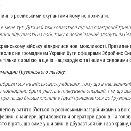
…
війні із російськими окупантами йому не позичати.
 в мене тут. Діти мої теж ховаються під час повітряної тривог
вони відчувають на собі, тому я зобов’язаний здобути їм бе
країнському війську відкрилися нові можливості. Президен
озволяє не громадянам України бути офіцерами Збройних Сил
е тільки з армією, а ще із Нацгвардією та іншими силовими
мандир Грузинського легіону:
образиться на військовослужбовцях, тому що в нас великий
ь повноцінно брати участь в плануванні операцій. І те, що це
про те, що більше хлопців з Грузії приєднається до Грузинсь
легіону затято б’ються із російськими загарбниками на всі
есійні снайпери, артилеристи й оператори дронів. Та головн
о вірять, що саме у цій війні відбувається бій і за Україну, і