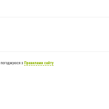
я погоджуюся з
Правилами сайту