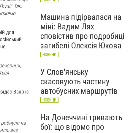
узії. Так,
 можемо
Машина підірвалася на
міні: Вадим Лях
рій для
сповістив про подробиці
російський
загибелі Олексія Юкова
 не
НОВИНИ
 речовини,
У Слов'янську
ться
скасовують частину
автобусних маршрутів
відає Вано із
НОВИНИ
На Донеччині тривають
трибнули на
бої: що відомо про
или, але