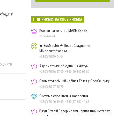
кінця з
ПІДПРИЄМСТВА СЛОВ'ЯНСЬКА
Контент агентство MAKE SENSE
0504262624
★ BusMaster ★ Переобладнання
Мікроавтобусів №1
+380(67)599-04-04
 оцінити
Адвокатське об'єднання Актум
+380(67)566-47-09, +380(50)347-05-80
Стоматологічний кабінет Естет у Слов'янську
+380(66)307-55-75
Система сповіщення населення
+380(67)340-49-59, +380(67)350-44-68
Бігун Віталій Валерійович - приватний нотаріус