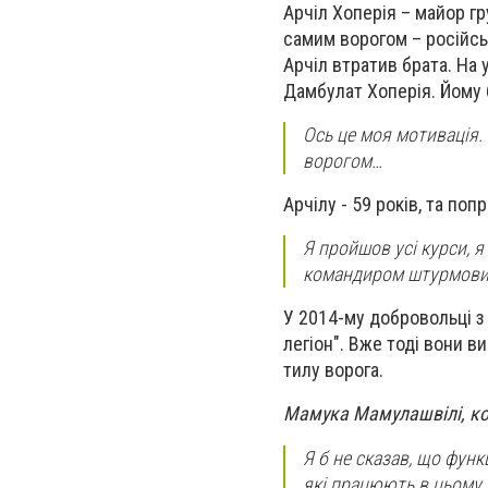
Арчіл Хоперія – майор гр
самим ворогом – російськ
Арчіл втратив брата. На 
Дамбулат Хоперія. Йому 
Ось це моя мотивація.
ворогом…
Арчілу - 59 років, та поп
Я пройшов усі курси, я
командиром штурмовик
У 2014-му добровольці з 
легіон". Вже тоді вони в
тилу ворога.
Мамука Мамулашвілі, ко
Я б не сказав, що функ
які працюють в цьому н