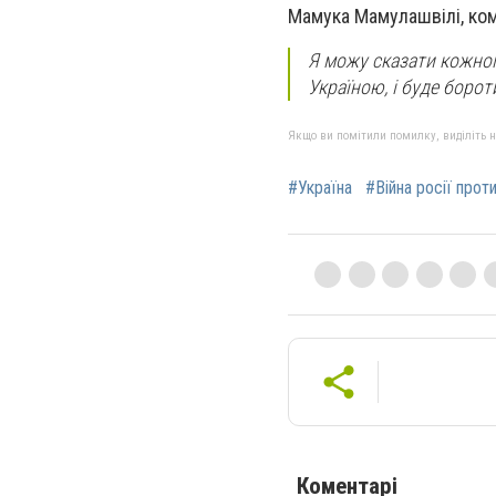
Мамука Мамулашвілі, ком
Я можу сказати кожном
Україною, і буде борот
Якщо ви помітили помилку, виділіть нео
#Україна
#Війна росії прот
Коментарі