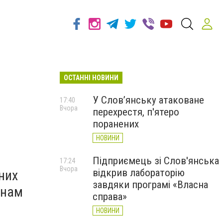
ОСТАННІ НОВИНИ
У Слов’янську атаковане
17:40
Вчора
перехрестя, п'ятеро
поранених
НОВИНИ
Підприємець зі Слов'янська
17:24
Вчора
відкрив лабораторію
них
завдяки програмі «Власна
 нам
справа»
НОВИНИ