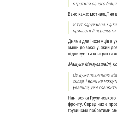
втратили одного бійця
Вано каже: мотивації на 
Я тут одружився, і діти
прильоти й перельоти 
Днями для іноземців в у
зміни до закону, який д
підписувати контракти н
Мамука Мамулашвілі, ко
Це дуже позитивно від
склад, і вони не можут
увалили, уже говорить 
Нині вояки Грузинського 
фронту. Серед них є проф
грузинські побратими свят