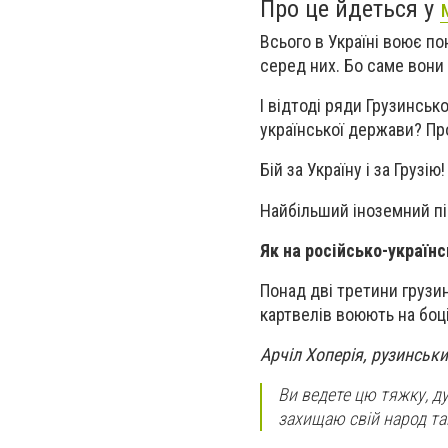
Про це йдеться у
Всього в Україні воює по
серед них. Бо саме вони
І відтоді ряди Грузинськ
української держави? Пр
Бій за Україну і за Груз
Найбільший іноземний під
Як на російсько-українс
Понад дві третини грузині
картвелів воюють на боц
Арчіл Хоперія, рузинськ
Ви ведете цю тяжку, ду
захищаю свій народ та