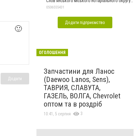
Слов'янського міського нотаріального округу
Дон.обл.
0506555431
Додати підприємство
🙂
ОГОЛОШЕННЯ
Запчастини для Ланос
(Daewoo Lanos, Sens),
Додати
ТАВРИЯ, СЛАВУТА,
ГАЗЕЛЬ, ВОЛГА, Chevrolet
оптом та в роздріб
3
10:41, 5 серпня