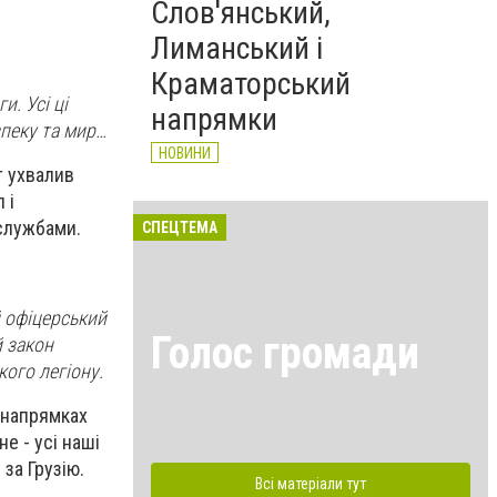
Слов'янський,
Лиманський і
Краматорський
и. Усі ці
напрямки
зпеку та мир…
НОВИНИ
т ухвалив
 і
 службами.
СПЕЦТЕМА
 офіцерський
Голос громади
й закон
кого легіону.
х напрямках
е - усі наші
 за Грузію.
Всі матеріали тут