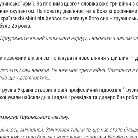
узинської армії. За плечима цього чоловіка вже три війни з 
им окупантом. На початку дев’яностих в боях із росіянами 
українській війні під Херсоном загинув його син – грузинсь
було 25 років.
 Продовжити вічний шлях мого народу, і воювати з нашим с
ри поважний вік він зміг опанувати нове віяння у цій війні – 
 спочатку сам воював. Це вже моя третя війна. Взагалі-то я 
ів ще у дев’яностих…
Грузії в Україні створили свій професійний підрозділ "Груз
иконували найскладніші задачі: розвідка та диверсійна робот
мандир Грузинського легіону:
ції якось змінилися. Змінилося тільки те, що нас стало більш
апрямку стало більше і, відповідно, допомоги Україні стало