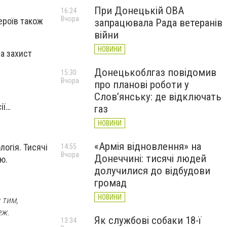
При Донецькій ОВА
16:24
Вчора
героїв також
запрацювала Рада ветеранів
війни
НОВИНИ
на захист
Донецькоблгаз повідомив
15:30
Вчора
про планові роботи у
Слов’янську: де відключать
ії…
газ
НОВИНИ
«Армія відновлення» на
логія. Тисячі
14:55
Вчора
Донеччині: тисячі людей
ю.
долучилися до відбудови
громад
НОВИНИ
 тим,
еж.
Як службові собаки 18-ї
13:34