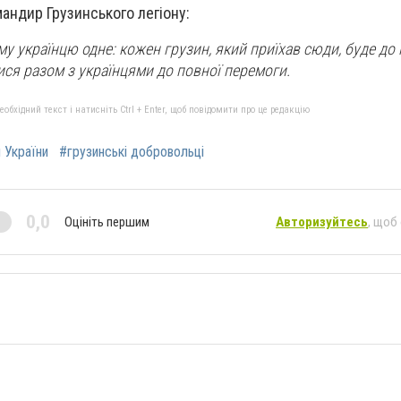
андир Грузинського легіону:
у українцю одне: кожен грузин, який приїхав сюди, буде до 
ися разом з українцями до повної перемоги.
бхідний текст і натисніть Ctrl + Enter, щоб повідомити про це редакцію
и України
#грузинські добровольці
0,0
Оцініть першим
Авторизуйтесь
, щоб