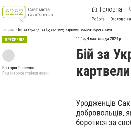
Головна
Робота
Оголошенн
Головна
Бій за Україну і за Грузію: чому картвели воюють поруч з нами
11:15, 4 листопада 2024 р.
ПРЕСРЕЛІЗ
Бій за Ук
картвели
Вікторія Тарасова
Редакторка стрічки новин
Уродженців Сак
добровольців, 
боротися за сво