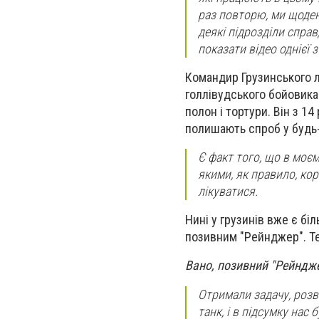
раз повторю, ми щоденн
деякі підрозділи спра
показати відео однієї з
Командир Грузинського л
голлівудського бойовика.
полон і тортури. Він з 14 
полишають спроб у будь-
Є факт того, що в моєм
якими, як правило, кор
лікуватися.
Нині у грузинів вже є бі
позивним "Рейнджер". Те
Вано, позивний "Рейндже
Отримали задачу, розв
танк, і в підсумку нас