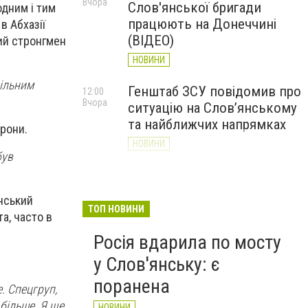
Вчора
Слов'янської бригади
одним і тим
працюють на Донеччині
в Абхазії
(ВІДЕО)
кий стронгмен
НОВИНИ
пільним
Генштаб ЗСУ повідомив про
12:00
Вчора
ситуацію на Слов’янському
та найближчих напрямках
дрони.
НОВИНИ
був
Слов’янськ обстріляли 13
11:18
Вчора
разів за добу. Хроніка
инський
великої війни: 7 серпня
ТОП НОВИНИ
а, часто в
НОВИНИ
Росія вдарила по мосту
у Слов'янську: є
поранена
е. Спецгруп,
 більше. Я ще
НОВИНИ