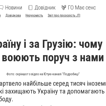
Новини
Довідник
ГО Має сенс
я
Довідкова
Нерухомість
Звіт про прозорість JTI
раїну і за Грузію: чому
 воюють поруч з нами
Фото: скріншот з відео на Ютую-каналі "Подробиці"
артвело найбільше серед тисяч інозем
які захищають Україну та допомагають
боду.