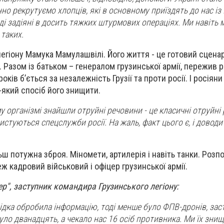
о рекрутуємо хлопців, які в основному приїздять до нас із Гр
вді задіяні в досить тяжких штурмових операціях. Ми навіть
 таких.
егіону Мамука Мамулашвілі. Його життя - це готовий сцена
 Разом із батьком – генералом грузинської армії, пережив 
років б’ється за незалежність Грузії та проти росії. І росіяни
який спосіб його знищити.
у організмі знайшли отруйні речовини - це класичні отруйні
истуються спецслужби росії. На жаль, факт цього є, і доводи
льш потужна зброя. Міномети, артилерія і навіть танки. Розпо
ж кадровий військовий і офіцер грузинської армії.
р", заступник командира Грузинського легіону:
ідка обробила інформацію, тоді менше було ФПВ-дронів, зас
 було дванадцять, а чекало нас 16 осіб противника. Ми їх знищ