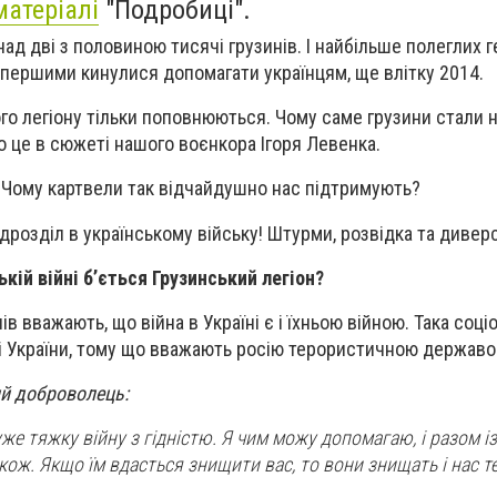
матеріалі
"Подробиці".
над дві з половиною тисячі грузинів. І найбільше полеглих 
 першими кинулися допомагати українцям, ще влітку 2014.
ого легіону тільки поповнюються. Чому саме грузини стали 
о це в сюжеті нашого воєнкора Ігоря Левенка.
ію! Чому картвели так відчайдушно нас підтримують?
розділ в українському війську! Штурми, розвідка та диверс
ькій війні б’ється Грузинський легіон?
в вважають, що війна в Україні є і їхньою війною. Така соціо
і України, тому що вважають росію терористичною державо
ий доброволець:
же тяжку війну з гідністю. Я чим можу допомагаю, і разом із
кож. Якщо їм вдасться знищити вас, то вони знищать і нас т