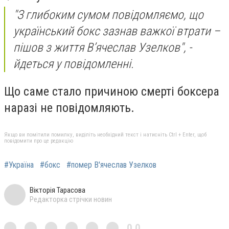
"
З глибоким сумом повідомляємо, що
український бокс зазнав важкої втрати –
пішов з життя В’ячеслав Узелков", -
йдеться у повідомленні.
Що саме стало причиною смерті боксера
наразі не повідомляють.
Якщо ви помітили помилку, виділіть необхідний текст і натисніть Ctrl + Enter, щоб
повідомити про це редакцію
#Україна
#бокс
#помер В'ячеслав Узелков
Вікторія Тарасова
Редакторка стрічки новин
0,0