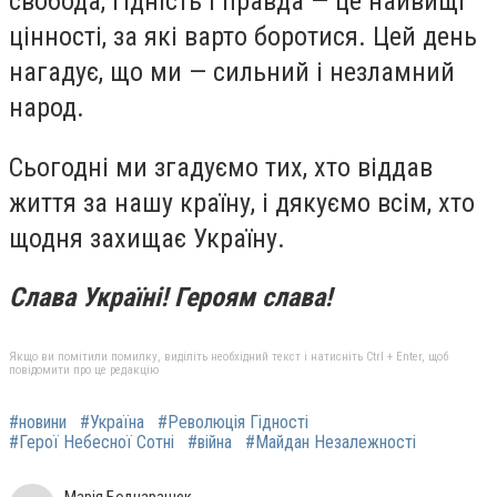
свобода, гідність і правда — це найвищі
цінності, за які варто боротися. Цей день
нагадує, що ми — сильний і незламний
народ.
Сьогодні ми згадуємо тих, хто віддав
життя за нашу країну, і дякуємо всім, хто
щодня захищає Україну.
Слава Україні! Героям слава!
Якщо ви помітили помилку, виділіть необхідний текст і натисніть Ctrl + Enter, щоб
повідомити про це редакцію
#новини
#Україна
#Революція Гідності
#Герої Небесної Сотні
#війна
#Майдан Незалежності
Марія Боднарашек