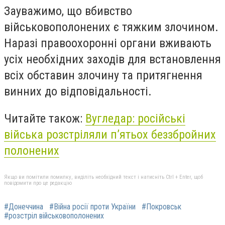
Зауважимо, що вбивство
військовополонених є тяжким злочином.
Наразі правоохоронні органи вживають
усіх необхідних заходів для встановлення
всіх обставин злочину та притягнення
винних до відповідальності.
Читайте також:
Вугледар: російські
війська розстріляли п’ятьох беззбройних
полонених
Якщо ви помітили помилку, виділіть необхідний текст і натисніть Ctrl + Enter, щоб
повідомити про це редакцію
#Донеччина
#Війна росії проти України
#Покровськ
#розстріл військовополонених