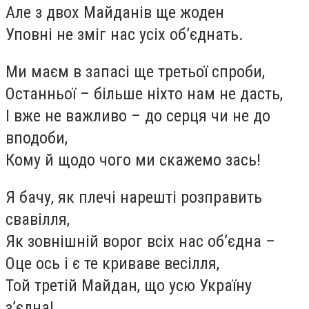
Але з двох Майданів ще жоден
Уповні не зміг нас усіх об’єднать.
Ми маєм в запасі ще третьої спроби,
Останньої – більше ніхто нам не дасть,
І вже не важливо – до серця чи не до
вподоби,
Кому й щодо чого ми скажемо зась!
Я бачу, як плечі нарешті розправить
свавілля,
Як зовнішній ворог всіх нас об’єдна –
Оце ось і є те криваве весілля,
Той третій Майдан, що усю Україну
з’єдна!