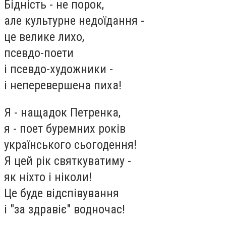
Бідність - не порок,
але культурне недоїдання -
це велике лихо,
псевдо-поети
і псевдо-художники -
і неперевершена пиха!
Я - нащадок Петренка,
я - поет буремних років
українського сьогодення!
Я цей рік святкуватиму -
як ніхто і ніколи!
Це буде відспівування
і "за здравіє" водночас!