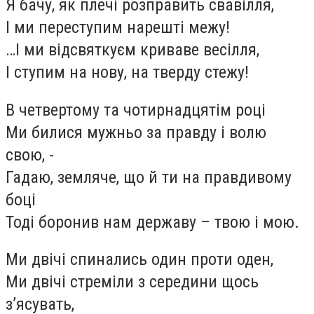
Я бачу, як плечі розправить свавілля,
І ми переступим нарешті межу!
…І ми відсвяткуєм
криваве весілля,
І ступим на нову
,
на тверду стежу!
В четвертому та чотирнадцятім році
Ми билися мужньо за правду і волю
свою, -
Гадаю, земляче, що й ти на правдивому
боці
Тоді боронив нам державу – твою і мою.
Ми двічі спинались один проти оден,
Ми двічі стреміли з середини щось
з’ясувать,