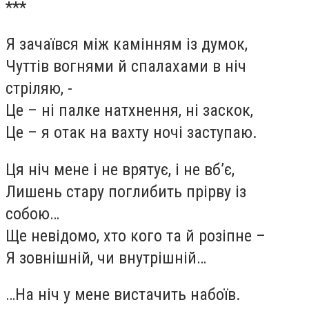
***
Я зачаївся між камінням із думок,
Чуттів вогнями й спалахами в ніч
стріляю, -
Це – ні палке натхнення, ні заскок,
Це – я отак на вахту ночі заступаю.
Ця ніч мене і не врятує, і не вб’є,
Лишень стару поглибить прірву із
собою…
Ще невідомо, хто кого та й розіпне –
Я зовнішній, чи внутрішній…
…На ніч у мене вистачить набоїв.