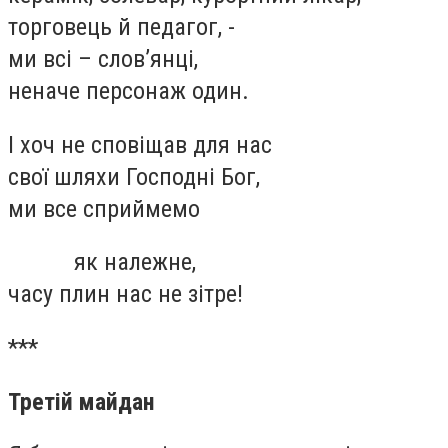
торговець й педагог, -
ми всі – слов’янці,
неначе персонаж один.
І хоч не сповіщав для нас
свої шляхи Господні Бог,
ми все сприймемо
як належне,
часу плин нас не зітре!
***
Третій майдан