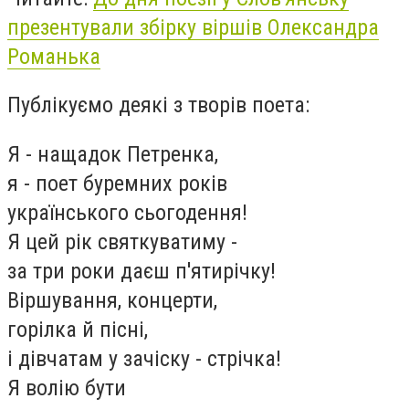
презентували збірку віршів Олександра
Романька
Публікуємо деякі з творів поета:
Я - нащадок Петренка,
я - поет буремних років
українського сьогодення!
Я цей рік святкуватиму -
за три роки даєш п'ятирічку!
Віршування, концерти,
горілка й пісні,
і дівчатам у зачіску - стрічка!
Я волію бути