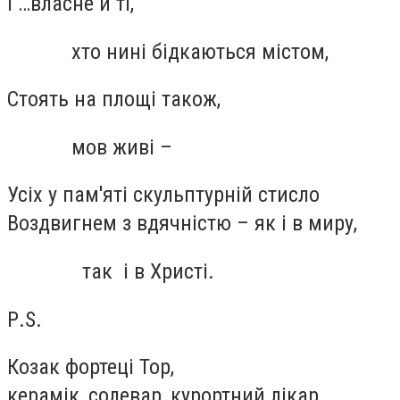
І …власне й ті,
хто нині бідкаються містом,
Стоять на площі також,
мов живі –
Усіх у пам'яті скульптурній стисло
Воздвигнем з вдячністю – як і в миру,
так і в Христі.
Р.S.
Козак фортеці Тор,
керамік, солевар, курортний лікар,