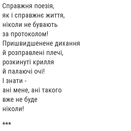
Справжня поезія,
як і справжнє життя,
ніколи не бувають
за протоколом!
Пришвидшенене дихання
й розправлені плечі,
розкинуті крилля
й палаючі очі!
І знати -
ані мене, ані такого
вже не буде
ніколи!
***