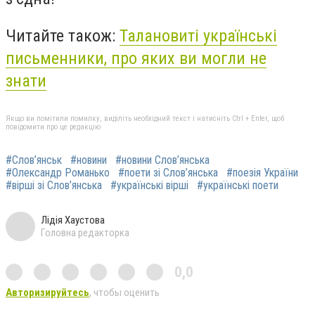
Читайте також:
Талановиті українські
письменники, про яких ви могли не
знати
Якщо ви помітили помилку, виділіть необхідний текст і натисніть Ctrl + Enter, щоб
повідомити про це редакцію
#Слов’янськ
#новини
#новини Слов’янська
#Олександр Романько
#поети зі Слов’янська
#поезія України
#вірші зі Слов’янська
#українські вірші
#українські поети
Лідія Хаустова
Головна редакторка
0,0
Авторизируйтесь
, чтобы оценить