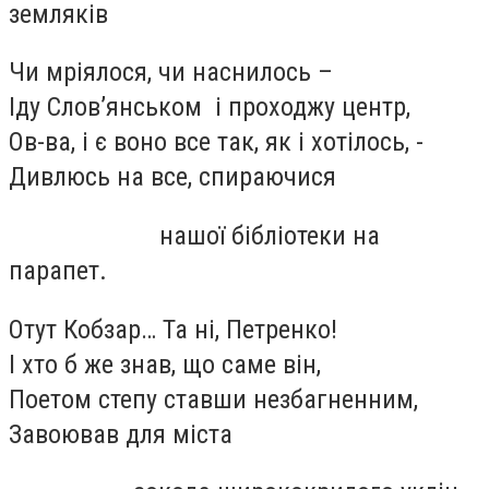
земляків
Чи мріялося, чи наснилось –
Іду Слов’янськом і проходжу центр,
Ов-ва, і є воно все так, як і хотілось, -
Дивлюсь на все, спираючися
нашої бібліотеки на
парапет.
Отут Кобзар… Та ні, Петренко!
І хто б же знав, що саме він,
Поетом степу ставши незбагненним,
Завоював для міста