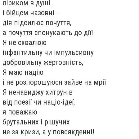
ліриком в душі
і бійцем назовні -
дія підсилює почуття,
а почуття спонукають до дії!
Я не схвалюю
інфантильну чи імпульсивну
добровільну жертовність,
Я маю надію
і не розпорошуюся зайве на мрії
Я ненавиджу хитрунів
від поезії чи націо-ідеї,
я поважаю
брутальних і рішучих
не за кризи, а у повсякденні!