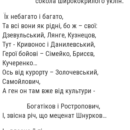
сокола ширококрилого уклін.
Їх небагато і багато,
Та всі вони як рідні, бо ж – свої:
Дзевульський, Лянге, Кузнецов,
Тут - Кривонос і Данилевський,
Герої бойові – Сімейко, Брисєв,
Кучеренко…
Ось від курорту – Золочевський,
Самойлович,
А ген он там вже від культури -
Богатіков і Ростропович,
І, звісна річ, що меценат Шнурков…