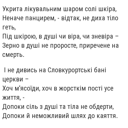
Укрита лікувальним шаром солі шкіра,
Неначе панцирем, - відтак, не диха тіло
геть,
Під шкірою, в душі чи віра, чи зневіра –
Зерно в душі не проросте, приречене на
смерть.
І не дивись на Словкурортські бані
церкви –
Хоч м'ясоїди, хоч в жорсткім пості усе
життя, -
Допоки сіль з душі та тіла не обдерти,
Допоки й неможливий шлях до каяття.