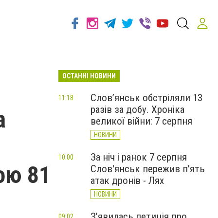
ОСТАННІ НОВИНИ
Слов’янськ обстріляли 13
11:18
разів за добу. Хроніка
а
великої війни: 7 серпня
НОВИНИ
За ніч і ранок 7 серпня
10:00
ою 81
Слов'янськ пережив п'ять
атак дронів - Лях
НОВИНИ
З’явилась петиція про
09:02