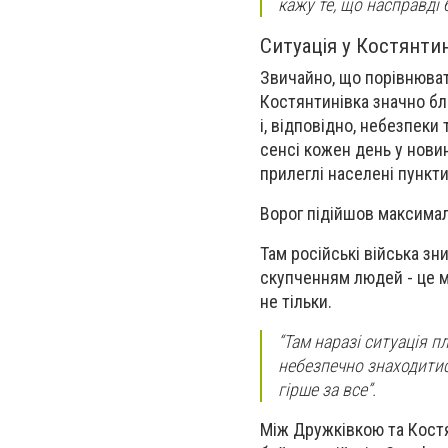
кажу те, що насправді б
Ситуація у Костянтин
Звичайно, що порівнюват
Костянтинівка значно бл
і, відповідно, небезпеки
сенсі кожен день у нови
прилеглі населені пункти
Ворог підійшов максимал
Там російські війська з
скупченням людей - це м
не тільки.
“Там наразі ситуація 
небезпечно знаходитис
гірше за все”.
Між Дружківкою та Костя