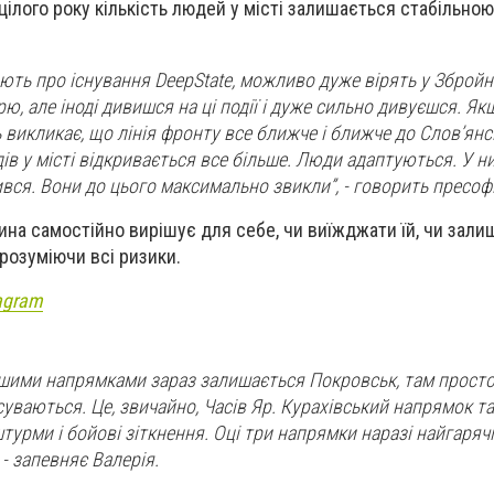
ілого року кількість людей у місті залишається стабільною
ть про існування DeepState, можливо дуже вірять у Збройні
ірю, але іноді дивишся на ці події і дуже сильно дивуєшся. Як
ь викликає, що лінія фронту все ближче і ближче до Слов’янс
ів у місті відкривається все більше. Люди адаптуються. У ни
ився. Вони до цього максимально звикли”, - говорить пресоф
на самостійно вирішує для себе, чи виїжджати їй, чи зали
розуміючи всі ризики.
agram
ішими напрямками зараз залишається Покровськ, там просто
уваються. Це, звичайно, Часів Яр. Курахівський напрямок та
 штурми і бойові зіткнення. Оці три напрямки наразі найгаряч
, - запевняє Валерія.