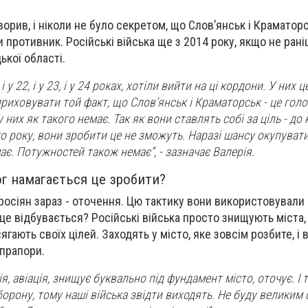
ворив, і ніколи не було секретом, що Слов’янськ і Краматорс
и противник. Російські війська ще з 2014 року, якщо не рані
ької області.
 у 22, і у 23, і у 24 роках, хотіли вийти на ці кордони. У них 
приховувати той факт, що Слов’янськ і Краматорськ - це гол
у них як такого немає. Так як вони ставлять собі за ціль - до 
о року, вони зробити це не зможуть. Наразі шансу окупувати
ає. Потужностей також немає”, - зазначає Валерія.
г намагається це зробити?
сіян зараз - оточення. Цю тактику вони використовували і 
Як це відбувається? Російські війська просто знищують міста,
ягають своїх цілей. Заходять у місто, яке зовсім розбите, і 
прапори.
я, авіація, знищує буквально під фундамент місто, оточує. І 
рону, тому наші війська звідти виходять. Не буду великим 