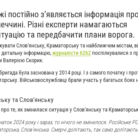
жі постійно з’являється інформація пр
еччині. Різні експерти намагаються
туацію та передбачити плани ворога.
ікувати Слов’янську, Краматорську та найближчим містам, в
 детальну інформацію,
журналісти 6262
поспілкувалися з п
м Валерією Скорик.
ригада була заснована у 2014 році. І з самого початку і пр
торську. Військовослужбовці брали участь у багатьох боях 
ську та Слов’янську
ро те, як змінилася ситуація у Слов’янську та Краматорськ
аток 2024 року і зараз, то нічого не змінилося. Російське 
торська, Слов’янська. Смерчі долітають, так само долітають