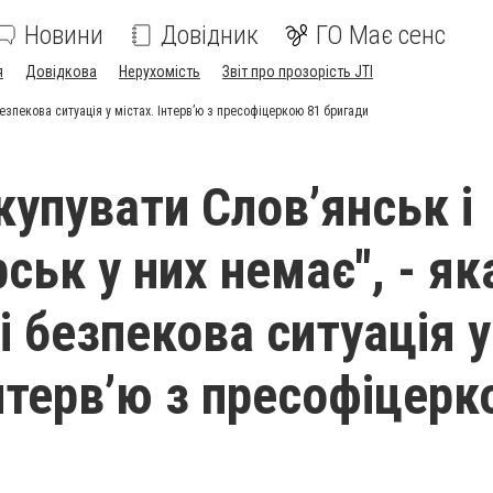
Новини
Довідник
ГО Має сенс
я
Довідкова
Нерухомість
Звіт про прозорість JTI
безпекова ситуація у містах. Інтерв’ю з пресофіцеркою 81 бригади
купувати Слов’янськ і
ськ у них немає", - як
і безпекова ситуація у
Інтерв’ю з пресофіцерк