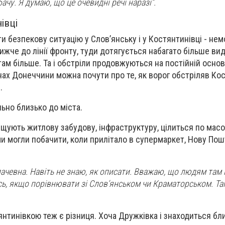
ачу. Я думаю, що це очевидні речі наразі”.
івці
и безпекову ситуацію у Слов’янську і у Костянтинівці - не
ижче до лінії фронту, туди дотягується набагато більше ви
 там більше. Та і обстріли продовжуються на постійній осно
нах Донеччини можна почути про те, як ворог обстріляв Ко
.
ьно близько до міста.
нищують житлову забудову, інфраструктуру, цілиться по мас
и могли побачити, коли прилітало в супермаркет, Нову Пошт
плачевна. Навіть не знаю, як описати. Вважаю, що людям та
ь, якщо порівнювати зі Слов’янськом чи Краматорськом. Та
нтинівкою теж є різниця. Хоча Дружківка і знаходиться бл