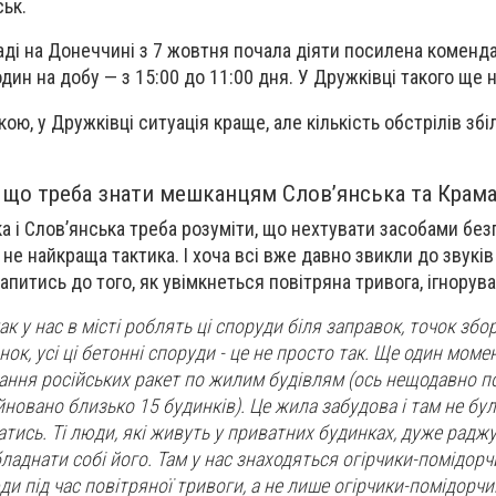
ськ.
аді на Донеччині з 7 жовтня почала діяти посилена коменд
один на добу — з 15:00 до 11:00 дня. У Дружківці такого ще 
ою, у Дружківці ситуація краще, але кількість обстрілів збі
- що треба знати мешканцям Слов’янська та Крам
і Слов’янська треба розуміти, що нехтувати засобами безп
не найкраща тактика. І хоча всі вже давно звикли до звуків 
апитись до того, як увімкнеться повітряна тривога, ігноруват
ак у нас в місті роблять ці споруди біля заправок, точок збо
нок, усі ці бетонні споруди - це не просто так. Ще один моме
ання російських ракет по жилим будівлям (ось нещодавно по
йновано близько 15 будинків). Це жила забудова і там не бул
тись. Ті люди, які живуть у приватних будинках, дуже раджу
бладнати собі його. Там у нас знаходяться огірчики-помідорч
и під час повітряної тривоги, а не лише огірчики-помідорчи