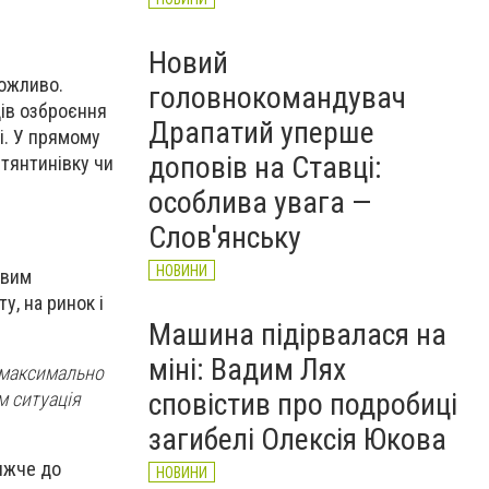
Новий
можливо.
головнокомандувач
дів озброєння
Драпатий уперше
ві. У прямому
доповів на Ставці:
стянтинівку чи
особлива увага —
Слов'янську
НОВИНИ
овим
у, на ринок і
Машина підірвалася на
міні: Вадим Лях
м максимально
сповістив про подробиці
м ситуація
загибелі Олексія Юкова
ижче до
НОВИНИ