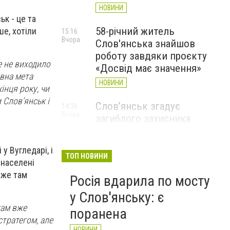
НОВИНИ
ьк - це та
58-річний житель
ше, хотіли
15:16
Вчора
Слов'янська знайшов
роботу завдяки проєкту
це не виходило
«Досвід має значення»
овна мета
НОВИНИ
кінця року, чи
 Слов’янськ і
Слов’янськ згадує
14:36
Вчора
загиблого захисника
Максима Шинкарюка, який
загинув у серпні 2023 року
у Вугледарі, і
ТОП НОВИНИ
НОВИНИ
 населені
вже там
Росія вдарила по мосту
у Слов'янську: є
там вже
поранена
стратегом, але
НОВИНИ