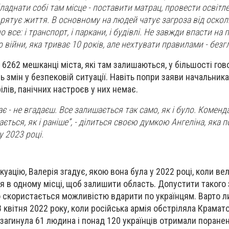
аднати собі там місце - поставити матрац, провести освітле
 рятує життя. В основному на людей чатує загроза від осколк
се: і транспорт, і паркани, і будівлі. Не завжди впасти на 
о війни, яка триває 10 років, але нехтувати правилами - безг
6262 мешканці міста, які там залишаються, у більшості гово
 змін у безпековій ситуації. Навіть попри заяви начальника
лів, панічних настроєв у них немає.
ає - не вгадаєш. Все залишається так само, як і було. Коменд
ється, як і раніше”, - ділиться своєю думкою Ангеліна, яка 
у 2023 році.
уацію, Валерія згадує, якою вона була у 2022 році, коли ве
 в одному місці, щоб залишити область. Допустити такого 
о скористається можливістю вдарити по українцям. Варто 
8 квітня 2022 року, коли російська армія обстріляла Крамат
 загинула 61 людина і понад 120 українців отримали поране