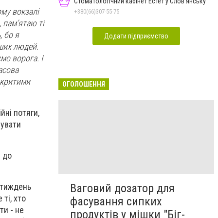
Стоматологічний кабінет Естет у Слов'янську
ому вокзалі
+380(66)307-55-75
, пам’ятаю ті
, бо я
Додати підприємство
аших людей.
мо ворога. І
асова
закритими
ОГОЛОШЕННЯ
йні потяги,
вувати
і до
Ваговий дозатор для
а тиждень
ті, хто
фасування сипких
ти - не
продуктів у мішки "Біг-