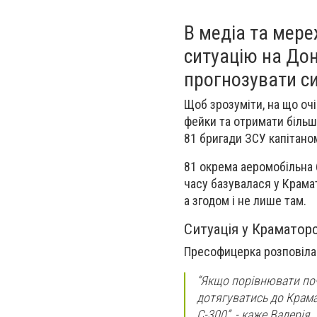
В медіа та мере
ситуацію на Дон
прогнозувати си
Щоб зрозуміти, на що оч
фейки та отримати більш
81 бригади ЗСУ капітано
81 окрема аеромобільна б
часу базувалася у Крама
а згодом і не лише там.
Ситуація у Краматор
Пресофицерка розповіла п
“Якщо порівнювати поч
дотягуватись до Крама
С-300”, - каже Валерія.