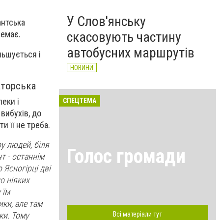
У Слов'янську
антська
скасовують частину
немає.
автобусних маршрутів
льшується і
НОВИНИ
аторська
еки і
СПЕЦТЕМА
вибухів, до
и її не треба.
ру людей, біля
Голос громади
нт - останнім
 Ясногірці дві
о ніяких
 їм
ики, але там
Всі матеріали тут
ки. Тому