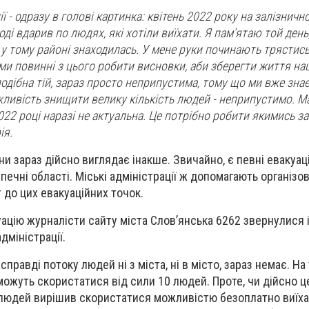
ї - одразу в голові картинка: квітень 2022 року на залізничн
ді вдарив по людях, які хотіли виїхати. Я пам'ятаю той день
і у тому районі знаходилась. У мене руки починають трястись
І ми повинні з цього робити висновки, аби зберегти життя н
одібна тій, зараз просто неприпустима, тому що ми вже знає
ливість знищити велику кількість людей - неприпустимо. М
2022 році наразі не актуальна. Це потрібно робити якимись 
ія.
и зараз дійсно виглядає інакше. Звичайно, є певні евакуаці
печні області. Міські адміністрації ж допомагають організо
до цих евакуаційних точок.
ацію журналісти сайту міста Слов’янська 6262 звернулися 
адміністрації.
справді потоку людей ні з міста, ні в місто, зараз немає. Н
жуть скористатися від сили 10 людей. Проте, чи дійсно це 
 людей вирішив скористатися можливістю безоплатно виїха