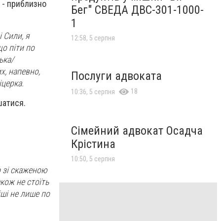
 - приблизно
Бег" СВЕДА ДВС-301-1000-
1
 Сили, я
12:58, 5 серпня
що піти по
ька/
х, напевно,
Послуги адвоката
іцерка.
18
10:36, 5 серпня
шатися.
Сімейний адвокат Осадча
Крістина
10:50, 5 серпня
 зі скаженою
кож не стоїть
іші не лише по