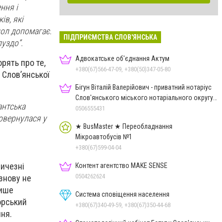
ння і
ів, які
пол допомагає.
ПІДПРИЄМСТВА СЛОВ'ЯНСЬКА
луздо”.
Адвокатське об'єднання Актум
рять про те,
+380(67)566-47-09, +380(50)347-05-80
 Слов’янської
Бігун Віталій Валерійович - приватний нотаріус
Слов'янського міського нотаріального округу
антська
Дон.обл.
0506555431
повернулася у
★ BusMaster ★ Переобладнання
Мікроавтобусів №1
+380(67)599-04-04
личезні
Контент агентство MAKE SENSE
0504262624
знову не
лише
Система сповіщення населення
орський
+380(67)340-49-59, +380(67)350-44-68
ння.