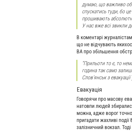
думаю, що важливо обл
спускатись туди, бо це
прошивають абсолютно в
У нас вже всі звикли д
В коментарі журналістам 
що не відчувають якихось
ВА про збільшення обстрі
“Прильоти то є, то нем
година так само залиша
Слов’янськ з евакуації 
Евакуація
Говорячи про масову евак
натовпи людей збиралися
можна, адже ворог точн
пригадати жахливі події 
залізничний вокзал. Тоді