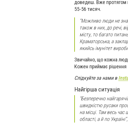
доведеш. Вже протягом ц
55-56 тисяч.
“Можливо люди не знаю
також в них, до речі, в
місту, то багато питан
Краматорська, а заклад
якийсь імунітет вироб
Звичайно, що кожна люди
Кожен приймає рішення 
Слідкуйте за нами в
Inst
Найгірша ситуація
“Безперечно найгаряч
швидкістю русаки прос
на місці. Там весь час
області, а й по Україні”