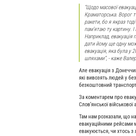
“Щодо масової евакуаці
Краматорська. Ворог то
ракети, бо я якраз тод
пам’ятаю ту картину. 
Наприклад, евакуація п
дати йому ще одну мож
евакуація, яка була у 
шляхами”, - каже Валер
Але евакуація з Донеччин
які вивозять людей у без
безкоштовний транспорт 
За коментарем про еваку
Слов’янської військової 
Там нам розказали, що на
евакуаційними рейсами мо
евакуюється, чи хтось з