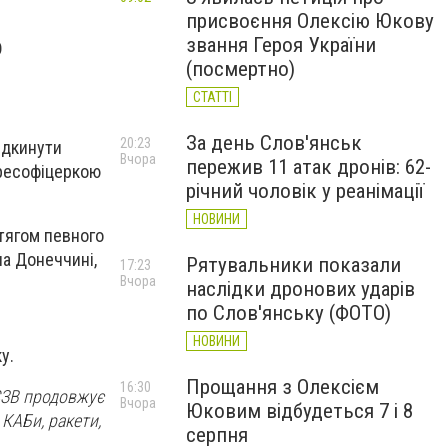
присвоєння Олексію Юкову
о
звання Героя України
(посмертно)
СТАТТІ
За день Слов'янськ
20:23
ідкинути
Вчора
пережив 11 атак дронів: 62-
ресофіцеркою
річний чоловік у реанімації
НОВИНИ
отягом певного
на Донеччині,
Рятувальники показали
17:23
Вчора
наслідки дронових ударів
по Слов'янську (ФОТО)
НОВИНИ
у.
Прощання з Олексієм
16:30
РСЗВ продовжує
Вчора
Юковим відбудеться 7 і 8
 КАБи, ракети,
серпня