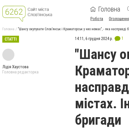
Головна
Робота
Оголошенн
Головна
"Шансу окупувати Слов’янськ і Краматорськ у них немає", - яка насправді 
1
14:11, 6 грудня 2024 р.
СТАТТІ
"Шансу о
Краматор
Лідія Хаустова
Головна редакторка
насправд
містах. 
бригади