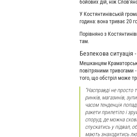
бойових дій, ніж Слов’ян
У Костянтинівській гром
година: вона триває 20 г
Порівняно з Костянтинівк
там.
Безпекова ситуація 
Мешканцям Краматорська 
повітряними тривогами - 
того, що обстріл може тр
“Насправді не просто т
ринків, магазинів, зупи
часом тенденція попад
ракети прилетіло і зру
споруд, де можна схова
спускатись у підвал, о
мають знаходитись люд