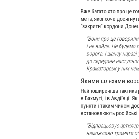
Вже багато хто про це го
мета, якої хоче досягнут
“закрити” кордони Донец
“Вони про це говорили і
і не вийде. Не будемо 
ворога. І шансу наразі 
до середини наступног
Краматорськ у них нем
Якими шляхами воро
Найпоширеніша тактика ро
в Бахмуті, і в Авдіївці. 
пункти і таким чином дос
встановлюють російські 
“Відпрацьовує артилері
неможливо тримати обо