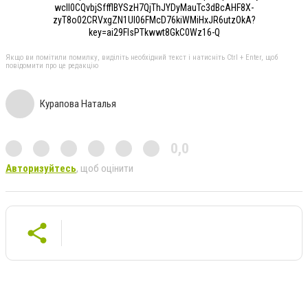
wcII0CQvbjSffflBYSzH7QjThJYDyMauTc3dBcAHF8X-
zyT8o02CRVxgZN1UI06FMcD76kiWMiHxJR6utzOkA?
key=ai29FIsPTkwwt8GkC0Wz16-Q
Якщо ви помітили помилку, виділіть необхідний текст і натисніть Ctrl + Enter, щоб
повідомити про це редакцію
Курапова Наталья
0,0
Авторизуйтесь
, щоб оцінити