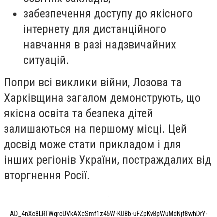
забезпечення доступу до якісного
інтернету для дистанційного
навчання в разі надзвичайних
ситуацій.
Попри всі виклики війни, Лозова та
Харківщина загалом демонструють, що
якісна освіта та безпека дітей
залишаються на першому місці. Цей
досвід може стати прикладом і для
інших регіонів України, постраждалих від
вторгнення Росії.
AD_4nXc8LRTWqrcUVkAXcSmf1z45W-KUBb-uFZpKvBpWuMdNjf8whDrY-