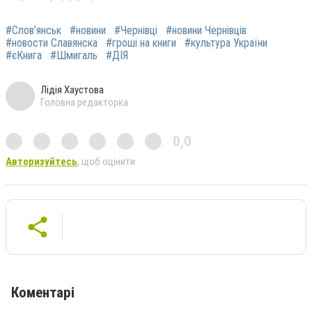
#Слов’янськ
#новини
#Чернівці
#новини Чернівців
#новости Славянска
#гроші на книги
#культура України
#єКнига
#Шмигаль
#ДІЯ
Лідія Хаустова
Головна редакторка
0,0
Авторизуйтесь
, щоб оцінити
Коментарі