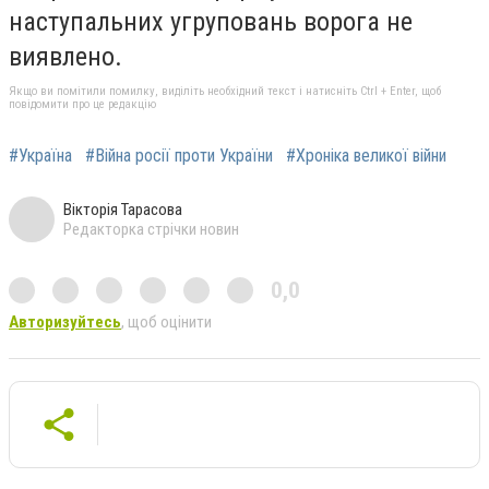
наступальних угруповань ворога не
виявлено.
Якщо ви помітили помилку, виділіть необхідний текст і натисніть Ctrl + Enter, щоб
повідомити про це редакцію
#Україна
#Війна росії проти України
#Хроніка великої війни
Вікторія Тарасова
Редакторка стрічки новин
0,0
Авторизуйтесь
, щоб оцінити