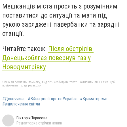
Мешканців міста просять з розумінням
поставитися до ситуації та мати під
рукою заряджені павербанки та зарядні
станції.
Читайте також:
Після обстрілів:
Донецькоблгаз повернув газ у
Новодмитрівку
Якщо ви помітили помилку, виділіть необхідний текст і натисніть Ctrl + Enter, щоб
повідомити про це редакцію
#Донеччина
#Війна росії проти України
#Краматорськ
#відключення світла
Вікторія Тарасова
Редакторка стрічки новин