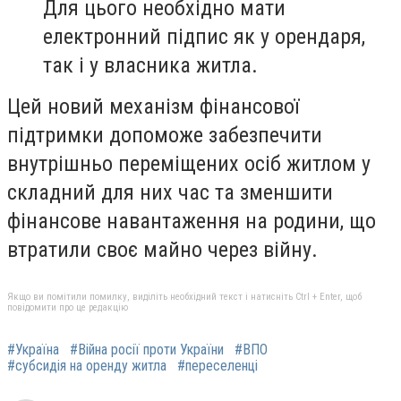
Для цього необхідно мати
електронний підпис як у орендаря,
так і у власника житла.
Цей новий механізм фінансової
підтримки допоможе забезпечити
внутрішньо переміщених осіб житлом у
складний для них час та зменшити
фінансове навантаження на родини, що
втратили своє майно через війну.
Якщо ви помітили помилку, виділіть необхідний текст і натисніть Ctrl + Enter, щоб
повідомити про це редакцію
#Україна
#Війна росії проти України
#ВПО
#субсидія на оренду житла
#переселенці