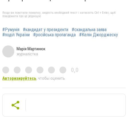
Якщо ви помітили помилку, виділіть необхідний текст і натисніть Ctrl + Enter, щоб
повідомити про це редакцію
#Румунія
#кандидат у президенти
#скандальна заява
#поділ України
#російська пропаганда
#Келін Джорджеску
Марія Мартинюк
журналістка
0,0
Авторизируйтесь
, чтобы оценить