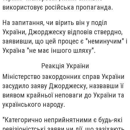
використовує російська пропаганда.
На запитання, чи вірить він у поділ
України, Джорджеску відповів ствердно,
заявивши, що цей процес є "неминучим" і
Україна "не має іншого шляху".
Реакція України
Міністерство закордонних справ України
засудило заяву Джорджеску, назвавши її
виявом крайньої неповаги до України та
українського народу.
"Категорично неприйнятними є будь-які
ревізіоністські заяви чи дії, що зазіхають