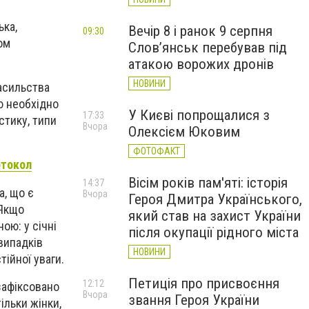
ька,
Вечір 8 і ранок 9 серпня
09:30
ом
Слов’янськ перебував під
атакою ворожих дронів
НОВИНИ
насильства
ю необхідно
У Києві попрощалися з
17:33
стику, типи
Вчора
Олексієм Юковим
ФОТОФАКТ
отокол
Вісім років пам'яті: історія
14:37
а, що є
Вчора
Героя Дмитра Українського,
 Якщо
який став на захист України
ою: у січні
після окупації рідного міста
випадків
НОВИНИ
ійної уваги.
Петиція про присвоєння
12:12
зафіксовано
Вчора
звання Героя України
ільки жінки,