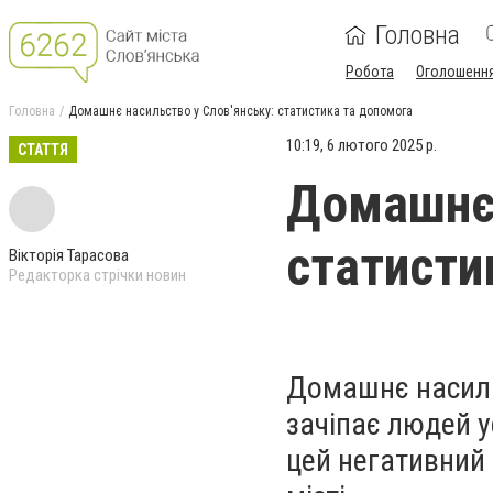
Головна
Робота
Оголошенн
Головна
Домашнє насильство у Слов'янську: статистика та допомога
10:19, 6 лютого 2025 р.
СТАТТЯ
Домашнє 
статисти
Вікторія Тарасова
Редакторка стрічки новин
Домашнє насиль
зачіпає людей ус
цей негативний