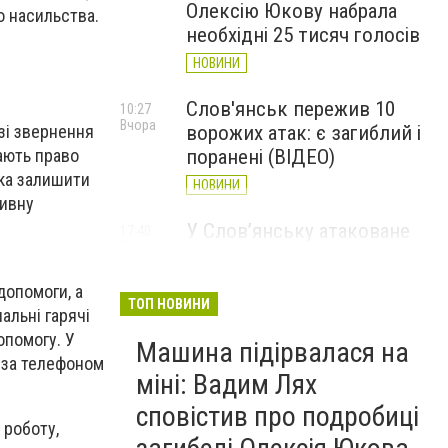
Олексію Юкову набрала
о насильства.
необхідні 25 тисяч голосів
НОВИНИ
Слов'янськ пережив 10
10:27
Вчора
ворожих атак: є загиблий і
зі звернення
поранені (ВІДЕО)
мають право
ика залишити
НОВИНИ
тивну
У Слов’янську атаковане
17:40
7 серпня
перехрестя, п'ятеро
м
поранених
допомоги, а
ТОП НОВИНИ
НОВИНИ
альні гарячі
опомогу. У
Машина підірвалася на
 за телефоном
міні: Вадим Лях
сповістив про подробиці
 роботу,