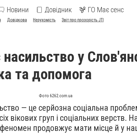
Новини
Довідник
ГО Має сенс
я
Довідкова
Нерухомість
Звіт про прозорість JTI
насильство у Слов'ян
ка та допомога
Фото 6262.com.ua
ство — це серйозна соціальна пробле
іх вікових груп і соціальних верств. Н
 феномен продовжує мати місце й у н