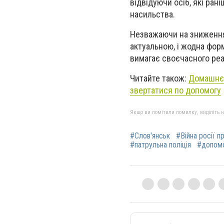
відвідуючи осіб, які ра
насильства.
Незважаючи на зниження
актуальною, і жодна фор
вимагає своєчасного реаг
Читайте також:
Домашнє 
звертатися по допомогу
Якщо ви помітили помилку, виділіть нео
#Слов'янськ
#Війна росії п
#патрульна поліція
#допом