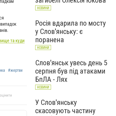
загибелі Олексія Юкова
ипадкам
НОВИНИ
ся
Росія вдарила по мосту
 випадок
у Слов'янську: є
анів.
поранена
вище та куди
НОВИНИ
Слов'янськ увесь день 5
серпня був під атаками
ика
#жертви
БпЛА - Лях
НОВИНИ
 оцінити
У Слов'янську
скасовують частину