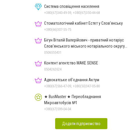
Система сповіщення населення
+380(67)340-49-59, +380(67)350-44-68
Стоматологічний кабінет Естет у Слов'янську
+380(66)307-55-75
Бігун Віталій Валерійович - приватний нотаріус
Слов'янського міського нотаріального округу
Дон.обл.
0506555431
Контент агентство MAKE SENSE
0504262624
Адвокатське об'єднання Актум
+380(67)566-47-09, +380(50)347-05-80
★ BusMaster ★ Переобладнання
Мікроавтобусів №1
+380(67)599-04-04
Додати підприємство