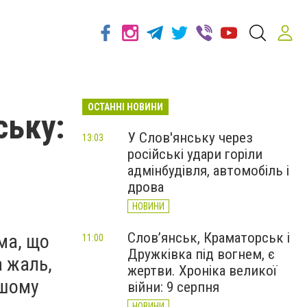
ОСТАННІ НОВИНИ
ську:
У Слов'янську через
13:03
російські удари горіли
адмінбудівля, автомобіль і
дрова
НОВИНИ
Слов’янськ, Краматорськ і
ма, що
11:00
Дружківка під вогнем, є
а жаль,
жертви. Хроніка великої
ашому
війни: 9 серпня
НОВИНИ