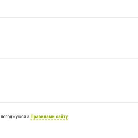
я погоджуюся з
Правилами сайту