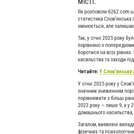
місті.
Як розповіли 6262.com.ua
статистика Слов’янська 
змінюється, але залишаю
Так, у січні 2025 року 
порівняно з попередніми
боротися на всіх рівнях.
насильства та заходи пі
Читайте:
У Слов'янську 
У січні 2025 року у Сло
значним зниженням порів
порівнювати з більш ранн
2023 року — лише 9, а у
домашнього насильства, 
Загалом, виявлені випад
фізичних та психологічн