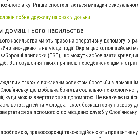
 похилого віку. Рідше спостерігаються випадки сексуальног
оловік побив дружину на очах у доньки
м домашнього насильства
ого насильства мають право на оперативну допомогу. У ра
егайно виїжджають на місце події. Окрім цього, поліцейські 
 заборонні приписки (ТЗП), що можуть зобов’язати кривдн
діб. За порушення таких приписів передбачено адміністра
аждалим також є важливим аспектом боротьби з домашні
Слов’янську діє мобільна бригада соціально-психологічної 
нії, куди можна звертатися за допомогою. Це включає націон
 насильства, дітей та молоді, а також безкоштовну правову д
 звертатися за допомогою до місцевих служб у Слов’янську
ю проблемою, правоохоронці також здійснюють превентивну