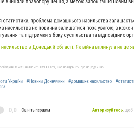
ніше вчиняли правопорушення, з метою запобігання новим в
 статистики, проблема домашнього насильства залишаєть
ма насильства не повинна залишатися поза увагою, а кожен
ування та підтримки з боку суспільства та відповідних орг
насильство в Донецькій області. Як війна вплинула на це я
бхідний текст і натисніть Ctrl + Enter, щоб повідомити про це редакцію
роти України
#Новини Донеччини
#домашнє насильство
#статист
ога
0,0
Оцініть першим
Авторизуйтесь
, щоб