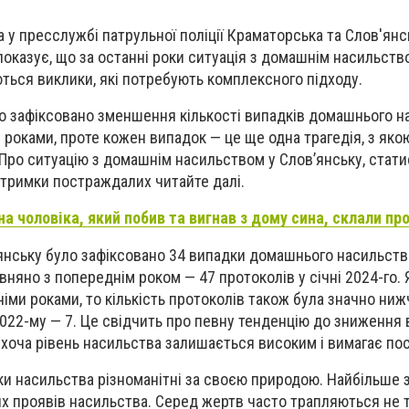
 у пресслужбі патрульної поліції Краматорська та Слов'янс
показує, що за останні роки ситуація з домашнім насильств
ться виклики, які потребують комплексного підходу.
було зафіксовано зменшення кількості випадків домашнього 
 роками, проте кожен випадок — це ще одна трагедія, з яко
 Про ситуацію з домашнім насильством у Слов’янську, стати
дтримки постраждалих читайте далі.
на чоловіка, який побив та вигнав з дому сина, склали пр
в’янську було зафіксовано 34 випадки домашнього насильств
няно з попереднім роком — 47 протоколів у січні 2024-го.
іми роками, то кількість протоколів також була значно нижч
 2022-му — 7. Це свідчить про певну тенденцію до зниження 
хоча рівень насильства залишається високим і вимагає пост
ки насильства різноманітні за своєю природою. Найбільше 
их проявів насильства. Серед жертв часто трапляються не т