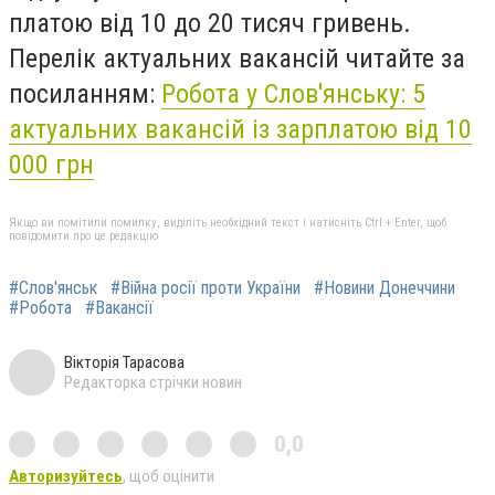
платою від 10 до 20 тисяч гривень.
Перелік актуальних вакансій читайте за
посиланням:
Робота у Слов'янську: 5
актуальних вакансій із зарплатою від 10
000 грн
Якщо ви помітили помилку, виділіть необхідний текст і натисніть Ctrl + Enter, щоб
повідомити про це редакцію
#Слов'янськ
#Війна росії проти України
#Новини Донеччини
#Робота
#Вакансії
Вікторія Тарасова
Редакторка стрічки новин
0,0
Авторизуйтесь
, щоб оцінити