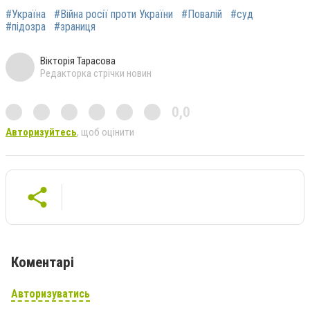
#Україна
#Війна росії проти України
#Повалій
#суд
#підозра
#зраниця
Вікторія Тарасова
Редакторка стрічки новин
0,0
Авторизуйтесь
, щоб оцінити
Коментарі
Авторизуватись