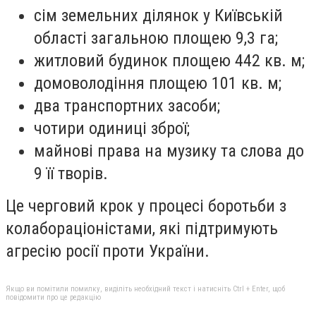
сім земельних ділянок у Київській
області загальною площею 9,3 га;
житловий будинок площею 442 кв. м;
домоволодіння площею 101 кв. м;
два транспортних засоби;
чотири одиниці зброї;
майнові права на музику та слова до
9 її творів.
Це черговий крок у процесі боротьби з
колабораціоністами, які підтримують
агресію росії проти України.
Якщо ви помітили помилку, виділіть необхідний текст і натисніть Ctrl + Enter, щоб
повідомити про це редакцію