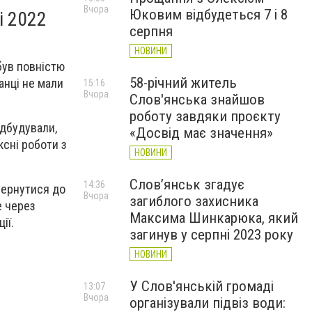
Вчора
Юковим відбудеться 7 і 8
і 2022
серпня
НОВИНИ
 був повністю
58-річний житель
анці не мали
15:16
Вчора
Слов'янська знайшов
роботу завдяки проєкту
ідбудували,
«Досвід має значення»
ксні роботи з
НОВИНИ
Слов’янськ згадує
14:36
вернутися до
Вчора
загиблого захисника
е через
Максима Шинкарюка, який
ії.
загинув у серпні 2023 року
НОВИНИ
У Слов'янській громаді
13:07
Вчора
організували підвіз води: