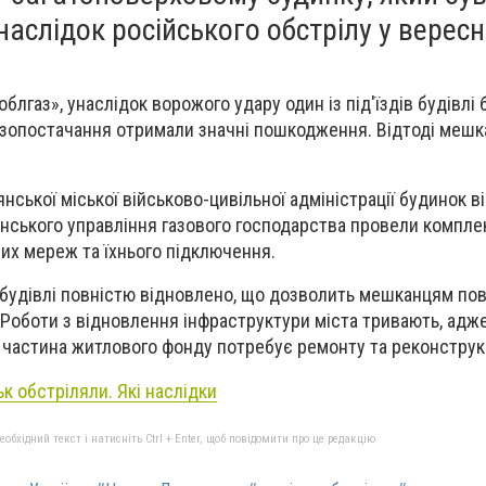
слідок російського обстрілу у вересн
лгаз», унаслідок ворожого удару один із під'їздів будівлі
азопостачання отримали значні пошкодження. Відтоді мешк
ської міської військово-цивільної адміністрації будинок в
'янського управління газового господарства провели компле
их мереж та їхнього підключення.
 будівлі повністю відновлено, що дозволить мешканцям по
Роботи з відновлення інфраструктури міста тривають, адж
а частина житлового фонду потребує ремонту та реконструкц
к обстріляли. Які наслідки
бхідний текст і натисніть Ctrl + Enter, щоб повідомити про це редакцію