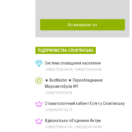
Всі матеріали тут
ПІДПРИЄМСТВА СЛОВ'ЯНСЬКА
Система сповіщення населення
+380(67)340-49-59, +380(67)350-44-68
★ BusMaster ★ Переобладнання
Мікроавтобусів №1
+380(67)599-04-04
Стоматологічний кабінет Естет у Слов'янську
+380(66)307-55-75
Адвокатське об'єднання Актум
+380(67)566-47-09, +380(50)347-05-80