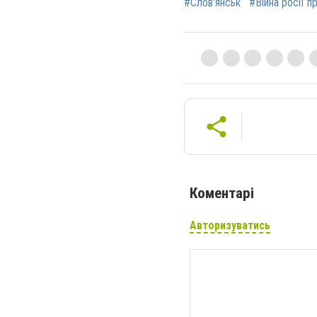
#Слов'янськ
#Війна росії п
Коментарі
Авторизуватись