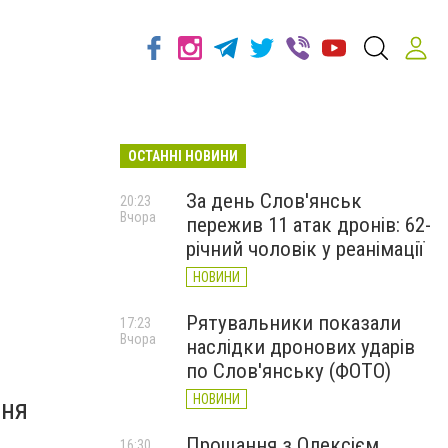
ОСТАННІ НОВИНИ
За день Слов'янськ
20:23
Вчора
пережив 11 атак дронів: 62-
річний чоловік у реанімації
НОВИНИ
Рятувальники показали
17:23
Вчора
наслідки дронових ударів
по Слов'янську (ФОТО)
НОВИНИ
ння
в
Прощання з Олексієм
16:30