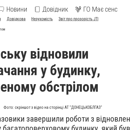
Новини
Довідник
ГО Має сенс
я
Довідкова
Нерухомість
Звіт про прозорість JTI
ілом
нську відновили
ачання у будинку,
еному обстрілом
Фото: скріншот з відео на сторінці АТ "ДОНЕЦЬКОБЛГАЗ"
азовики завершили роботи з відновле
 багатоповерховому будинку, який бу