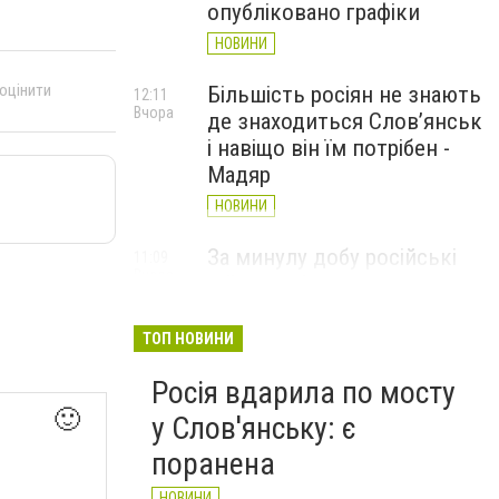
опубліковано графіки
НОВИНИ
 оцінити
Більшість росіян не знають
12:11
Вчора
де знаходиться Слов’янськ
і навіщо він їм потрібен -
Мадяр
НОВИНИ
За минулу добу російські
11:09
Вчора
війська 13 разів атакували
Слов'янськ. Хроніка
великої війни: 6 серпня
ТОП НОВИНИ
НОВИНИ
Росія вдарила по мосту
🙂
у Слов'янську: є
поранена
НОВИНИ