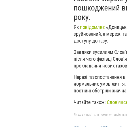
пошкоджений вна
року.
Як
повідомляє
«Донецькоб
зруйнований, а мережі г
доступу до газу.
Завдяки зусиллям Слов'ян
після чого фахівці Слов
прокладання нових газов
Наразі газопостачання в
нормальних умов життя. 
постійні обстріли значн
Читайте також:
Слов’янсь
Якщо ви помітили помилку, виділіть нео