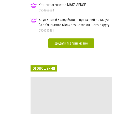
Контент агентство MAKE SENSE
0504262624
Бігун Віталій Валерійович - приватний нотаріус
Слов'янського міського нотаріального округу
Дон.обл.
0506555431
Додати підприємство
ОГОЛОШЕННЯ