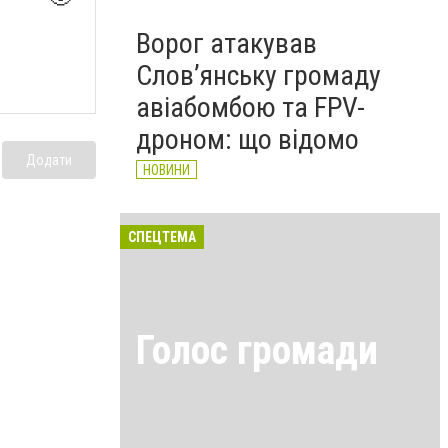
Ворог атакував
Слов’янську громаду
авіабомбою та FPV-
дроном: що відомо
Додати
НОВИНИ
СПЕЦТЕМА
Голос громади