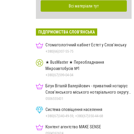
Всі матеріали тут
ПІДПРИЄМСТВА СЛОВ'ЯНСЬКА
Стоматологічний кабінет Естет у Слов'янську
+380(66)307-55-75
★ BusMaster ★ Переобладнання
Мікроавтобусів №1
+380(67)599-04-04
Бігун Віталій Валерійович - приватний нотаріус
Слов'янського міського нотаріального округу
Дон.обл.
0506555431
Система сповіщення населення
+380(67)340-49-59, +380(67)350-44-68
Контент агентство MAKE SENSE
0504262624