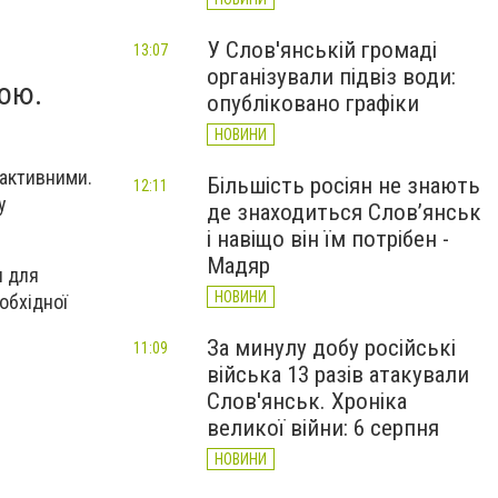
У Слов'янській громаді
13:07
організували підвіз води:
ою.
опубліковано графіки
НОВИНИ
еактивними.
Більшість росіян не знають
12:11
у
де знаходиться Слов’янськ
і навіщо він їм потрібен -
Мадяр
я для
НОВИНИ
обхідної
За минулу добу російські
11:09
війська 13 разів атакували
Слов'янськ. Хроніка
великої війни: 6 серпня
НОВИНИ