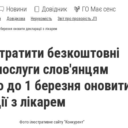
Новини
Довідник
ГО Має сенс
я
Довідкова
Нерухомість
Звіт про прозорість JTI
 березня оновити декларації з лікарем
тратити безкоштовні
послуги слов'янцям
о до 1 березня оновит
ії з лікарем
Фото ілюстративне сайту "Конкурент"