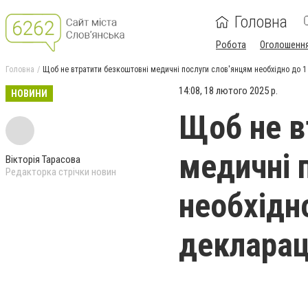
Головна
Робота
Оголошенн
Головна
Щоб не втратити безкоштовні медичні послуги слов'янцям необхідно до 1
14:08, 18 лютого 2025 р.
НОВИНИ
Щоб не в
медичні 
Вікторія Тарасова
Редакторка стрічки новин
необхідн
декларац