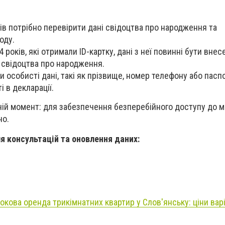
ків потрібно перевірити дані свідоцтва про народження та
оду.
 років, які отримали ID-картку, дані з неї повинні бути внесе
 свідоцтва про народження.
ли особисті дані, такі як прізвище, номер телефону або пасп
і в декларації.
ній момент: для забезпечення безперебійного доступу до 
но.
ля консультацій та оновлення даних:
окова оренда трикімнатних квартир у Слов'янську: ціни вар