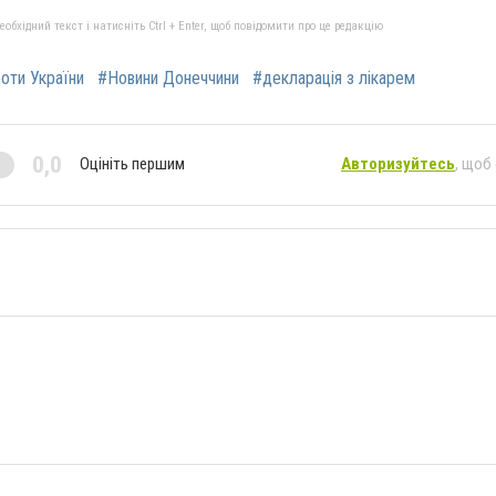
бхідний текст і натисніть Ctrl + Enter, щоб повідомити про це редакцію
роти України
#Новини Донеччини
#декларація з лікарем
0,0
Оцініть першим
Авторизуйтесь
, щоб