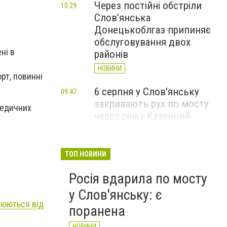
Через постійні обстріли
10:29
Слов’янська
Донецькоблгаз припиняє
обслуговування двох
ні в
районів
НОВИНИ
орт, повинні
6 серпня у Слов'янську
09:47
закривають рух по мосту
медичних
через річку Казенний
Торець
НОВИНИ
ТОП НОВИНИ
За вечір і ранок Слов'янськ
09:36
Росія вдарила по мосту
чотири рази атакували FPV-
дрони
у Слов'янську: є
іюються від
НОВИНИ
поранена
НОВИНИ