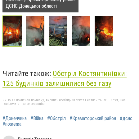
ДСНС Донецької області
Читайте також:
Обстріл Костянтинівки:
125 будинків залишилися без газу
Якщо ви помітили помилку, виділіть необхідний текст і натисніть Ctrl + Enter, щоб
повідомити про це редакцію
#Донеччина
#Війна
#Обстріл
#Краматорський район
#дснс
#пожежа