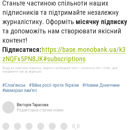
Станьте частиною спільноти наших
підписників та підтримайте незалежну
журналістику. Оформіть
місячну підписку
та допоможіть нам створювати якісний
контент!
Підписатися:
https://base.monobank.ua/k3
zNQFx5PN8JK#subscriptions
Якщо ви помітили помилку, виділіть необхідний текст і натисніть Ctrl + Enter, щоб
повідомити про це редакцію
#Слов'янськ
#Війна росії проти України
#Новини Донеччини
#меморіал пам'яті
Вікторія Тарасова
Редакторка стрічки новин
0,0