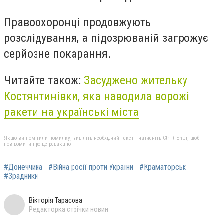
Правоохоронці продовжують
розслідування, а підозрюваній загрожує
серйозне покарання.
Читайте також:
Засуджено жительку
Костянтинівки, яка наводила ворожі
ракети на українські міста
Якщо ви помітили помилку, виділіть необхідний текст і натисніть Ctrl + Enter, щоб
повідомити про це редакцію
#Донеччина
#Війна росії проти України
#Краматорськ
#Зрадники
Вікторія Тарасова
Редакторка стрічки новин