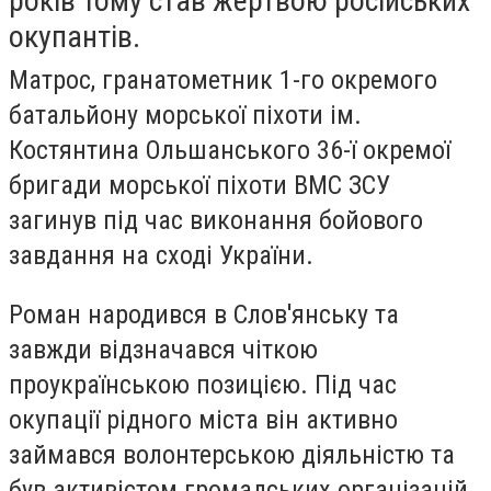
років тому став жертвою російських
окупантів.
Матрос, гранатометник 1-го окремого
батальйону морської піхоти ім.
Костянтина Ольшанського 36-ї окремої
бригади морської піхоти ВМС ЗСУ
загинув під час виконання бойового
завдання на сході України.
Роман народився в Слов'янську та
завжди відзначався чіткою
проукраїнською позицією. Під час
окупації рідного міста він активно
займався волонтерською діяльністю та
був активістом громадських організацій.