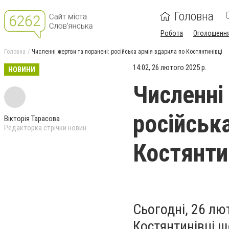
Головна
Робота
Оголошенн
Головна
Численні жертви та поранені: російська армія вдарила по Костянтинівці
14:02, 26 лютого 2025 р.
НОВИНИ
Численні
російськ
Вікторія Тарасова
Редакторка стрічки новин
Костянти
Сьогодні, 26 лют
Костянтинівці щ