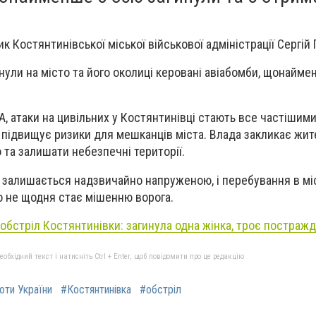
к Костянтинівської міської військової адміністрації Сергій 
нули на місто та його околиці керовані авіабомби, щонайме
, атаки на цивільних у Костянтинівці стають все частішими
підвищує ризики для мешканців міста. Влада закликає жит
та залишати небезпечні території.
і залишається надзвичайно напруженою, і перебування в міс
о не щодня стає мішенню ворога.
обстріл Костянтинівки: загинула одна жінка, троє постраж
бхідний текст і натисніть Ctrl + Enter, щоб повідомити про це редакцію
роти України
#Костянтинівка
#обстріл