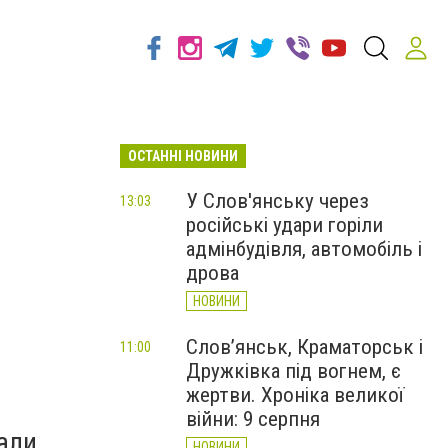
ОСТАННІ НОВИНИ
У Слов'янську через
13:03
російські удари горіли
адмінбудівля, автомобіль і
дрова
НОВИНИ
Слов’янськ, Краматорськ і
11:00
Дружківка під вогнем, є
жертви. Хроніка великої
війни: 9 серпня
али
НОВИНИ