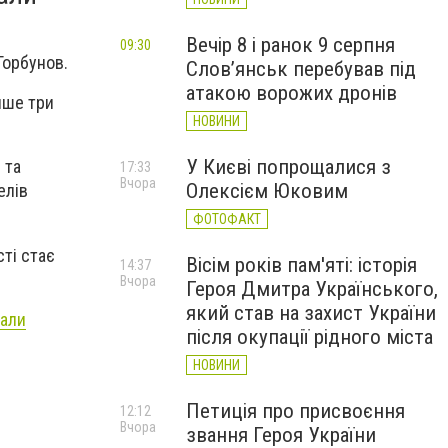
Вечір 8 і ранок 9 серпня
09:30
Горбунов.
Слов’янськ перебував під
атакою ворожих дронів
нше три
НОВИНИ
У Києві попрощалися з
 та
17:33
Вчора
Олексієм Юковим
елів
ФОТОФАКТ
ті стає
Вісім років пам'яті: історія
14:37
Вчора
Героя Дмитра Українського,
який став на захист України
дали
після окупації рідного міста
НОВИНИ
Петиція про присвоєння
12:12
Вчора
звання Героя України