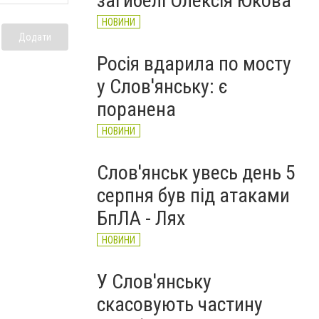
загибелі Олексія Юкова
НОВИНИ
Додати
Росія вдарила по мосту
у Слов'янську: є
поранена
НОВИНИ
Слов'янськ увесь день 5
серпня був під атаками
БпЛА - Лях
НОВИНИ
У Слов'янську
скасовують частину