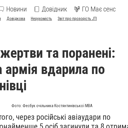
Новини
Довідник
ГО Має сенс
я
Довідкова
Нерухомість
Звіт про прозорість JTI
 жертви та поранені:
а армія вдарила по
нівці
Фото: Фесбук очільника Костянтинівської МВА
ого, через російські авіаудари по
онайменше 5 осіб загинули та 8 отрим