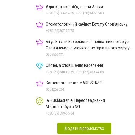
Адвокатське об'єднання Актум
+380(67)566-47-09, +380(50)347-05-80
Стоматологічний кабінет Естет у Слов'янську
+380(66)307-55-75
Бігун Віталій Валерійович - приватний нотаріус
Слов'янського міського нотаріального округу
Дон.обл.
0506555431
Система сповіщення населення
+380(67)340-49-59, +380(67)350-44-68
Контент агентство MAKE SENSE
0504262624
★ BusMaster ★ Переобладнання
Мікроавтобусів №1
+380(67)599-04-04
Додати підприємство