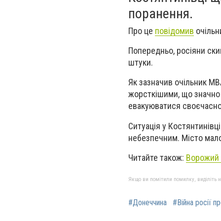
поранення.
Про це
повідомив
очільни
Попередньо, росіяни ски
штуки.
Як зазначив очільник МВА
жорсткішими, що значно 
евакуюватися своєчасно 
Ситуація у Костянтинівц
небезпечним. Місто мал
Читайте також:
Ворожий 
Якщо ви помітили помилку, виділіть нео
#Донеччина
#Війна росії п