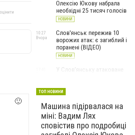
Олексію Юкову набрала
необхідні 25 тисяч голосів
 оцінити
НОВИНИ
Слов'янськ пережив 10
10:27
Вчора
ворожих атак: є загиблий і
поранені (ВІДЕО)
НОВИНИ
У Слов’янську атаковане
17:40
7 серпня
перехрестя, п'ятеро
поранених
ТОП НОВИНИ
НОВИНИ
🙂
Машина підірвалася на
міні: Вадим Лях
сповістив про подробиці