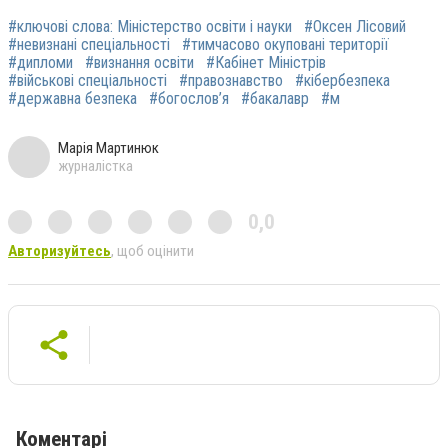
#ключові слова: Міністерство освіти і науки
#Оксен Лісовий
#невизнані спеціальності
#тимчасово окуповані території
#дипломи
#визнання освіти
#Кабінет Міністрів
#військові спеціальності
#правознавство
#кібербезпека
#державна безпека
#богослов’я
#бакалавр
#м
Марія Мартинюк
журналістка
0,0
Авторизуйтесь
, щоб оцінити
Коментарі