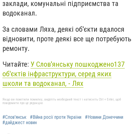
заклади, комунальні підприємства та
водоканал.
За словами Ляха, деякі об'єкти вдалося
відновити, проте деякі все ще потребують
ремонту.
Читайте:
У Слов'янську пошкоджено137
об'єктів інфраструктури, серед яких
школи та водоканал, - Лях
Якщо ви помітили помилку, виділіть необхідний текст і натисніть Ctrl + Enter, щоб
повідомити про це редакцію
#Слов'янськ
#Війна росії проти України
#Новини Донеччини
#дайджест новин