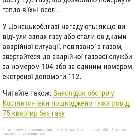
тепло в їхні оселі.
У Донецькоблгазі нагадують: якщо ви
відчули запах газу або стали свідками
аварійної ситуації, пов'язаної з газом,
звертайтеся до аварійної газової служби
за номером 104 або за єдиним номером
екстреної допомоги 112.
Читайте також:
Внаслідок обстрілу
Костянтинівки пошкоджено газопровід,
75 квартир без газу
Якщо ви помітили помилку, виділіть необхідний текст і натисніть Ctrl + Enter, щоб
повідомити про це редакцію