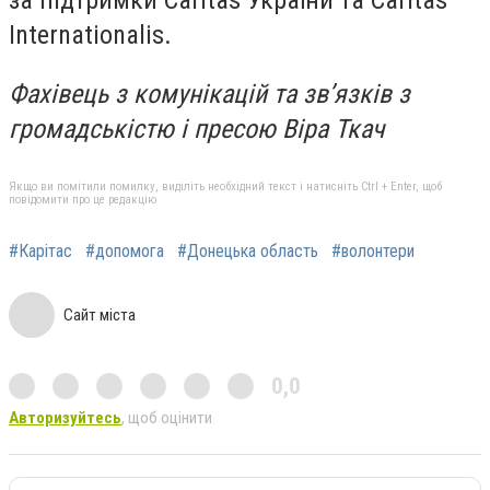
Internationalis.
Фахівець з комунікацій та зв’язків з
громадськістю і пресою Віра Ткач
Якщо ви помітили помилку, виділіть необхідний текст і натисніть Ctrl + Enter, щоб
повідомити про це редакцію
#Карітас
#допомога
#Донецька область
#волонтери
Сайт міста
0,0
Авторизуйтесь
, щоб оцінити