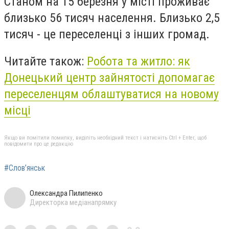
Станом на 15 березня у місті проживає
близько 56 тисяч населення. Близько 2,5
тисяч - це переселенці з інших громад.
Читайте також:
Робота та житло: як
Донецький центр зайнятості допомагає
переселенцям облаштуватися на новому
місці
Якщо ви помітили помилку, виділіть необхідний текст і натисніть Ctrl + Enter, щоб
повідомити про це редакцію
#Слов’янськ
Олександра Пилипенко
Директорка медіанапрямку