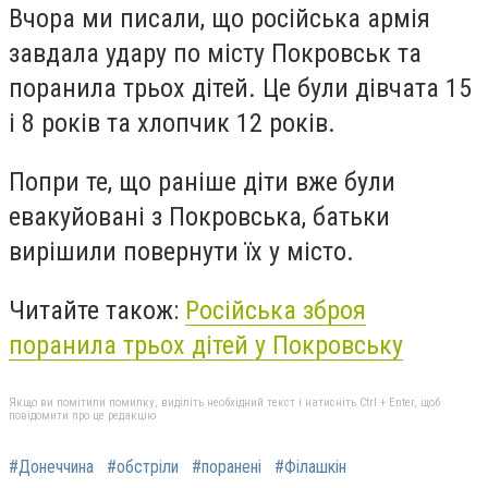
Вчора ми писали, що російська армія
завдала удару по місту Покровськ та
поранила трьох дітей. Це були дівчата 15
і 8 років та хлопчик 12 років.
Попри те, що раніше діти вже були
евакуйовані з Покровська, батьки
вирішили повернути їх у місто.
Читайте також:
Російська зброя
поранила трьох дітей у Покровську
Якщо ви помітили помилку, виділіть необхідний текст і натисніть Ctrl + Enter, щоб
повідомити про це редакцію
#Донеччина
#обстріли
#поранені
#Філашкін