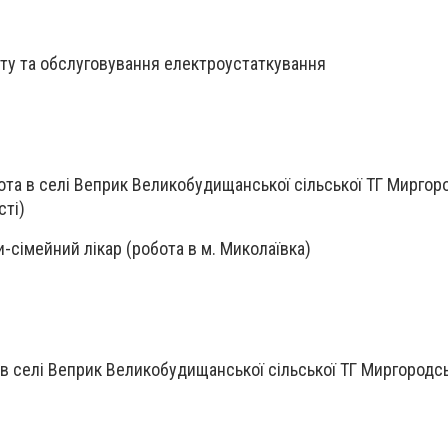
ту та обслуговування електроустаткування
бота в селі Веприк Великобудищанської сільської ТГ Миргор
сті)
ки-сімейний лікар (робота в м. Миколаївка)
а в селі Веприк Великобудищанської сільської ТГ Миргородс