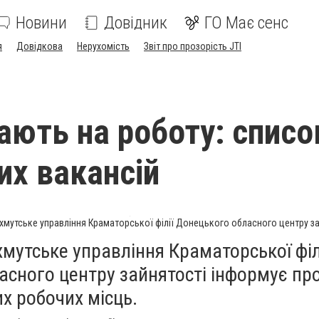
Новини
Довідник
ГО Має сенс
я
Довідкова
Нерухомість
Звіт про прозорість JTI
ають на роботу: списо
их вакансій
хмутське управління Краматорської філії Донецького обласного центру за
мутське управління Краматорської філ
асного центру зайнятості інформує пр
их робочих місць.