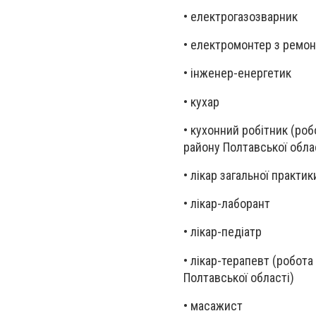
• електрогазозварник
• електромонтер з ремон
• інженер-енергетик
• кухар
• кухонний робітник (ро
району Полтавської обла
• лікар загальної практи
• лікар-лаборант
• лікар-педіатр
• лікар-терапевт (робот
Полтавської області)
• масажист