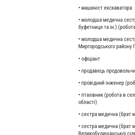
• машиніст екскаватора
• молодша медична сестр
буфетниця та ін.) (робот
• молодша медична сестр
Миргородського району П
• офіціант
• продавець продовольчи
• провідний інженер (роб
• птахівник (робота в се
області)
• сестра медична (брат 
• сестра медична (брат 
Великобудищанської сіль