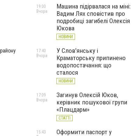
Машина підірвалася на міні:
19:00
Вчора
Вадим Лях сповістив про
подробиці загибелі Олексія
Юкова
НОВИНИ
У Слов'янську і
 району
17:40
Вчора
Краматорську припинено
водопостачання: що
сталося
НОВИНИ
Загинув Олексій Юков,
17:09
Вчора
керівник пошукової групи
«Плацдарм»
СТАТТІ
Оформити паспорт у
15:43