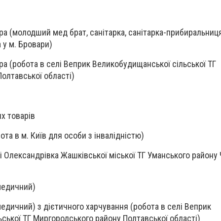
а (молодший мед брат, санітарка, санітарка-прибиральниця
а у м. Бровари)
а (робота в селі Веприк Великобудищанської сільської ТГ
олтавської області)
х товарів
ота в м. Київ для особи з інвалідністю)
лі Олександрівка Жашківської міської ТГ Уманського району
медичний)
медичний) з дієтичного харчування (робота в селі Веприк
ської ТГ Миргородського району Полтавської області)