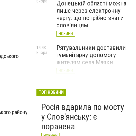
Вчора
Донецькій області можна
лише через електронну
чергу: що потрібно знати
слов’янцям
НОВИНИ
Рятувальники доставили
14:43
Вчора
гуманітарну допомогу
одського
жителям села Маяки
НОВИНИ
«Я і Донеччина»: стартувала
13:52
Вчора
онлайн-акція до Дня молоді
ТОП НОВИНИ
НОВИНИ
Росія вдарила по мосту
ького району
у Слов'янську: є
поранена
НОВИНИ