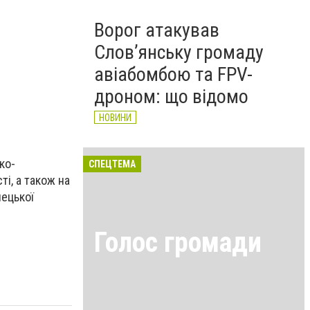
Ворог атакував
Слов’янську громаду
авіабомбою та FPV-
дроном: що відомо
НОВИНИ
ко-
СПЕЦТЕМА
і, а також на
нецької
Голос громади