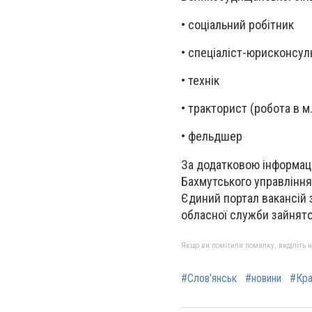
• соціальний робітник
• спеціаліст-юрисконсуль
• технік
• тракторист (робота в м
• фельдшер
За додатковою інформаці
Бахмутського управління
Єдиний портал вакансій
обласної служби зайнято
Якщо ви помітили помилку, виділіть нео
#Слов’янськ
#новини
#Кра