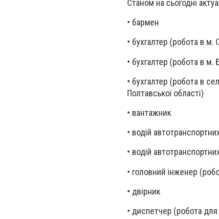
Станом на сьогодні актуал
• бармен
• бухгалтер (робота в м. 
• бухгалтер (робота в м.
• бухгалтер (робота в с
Полтавської області)
• вантажник
• водій автотранспортних
• водій автотранспортних
• головний інженер (робо
• двірник
• диспетчер (робота для 