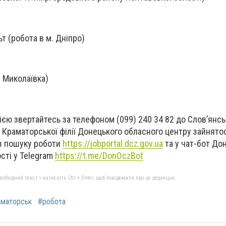
т (робота в м. Дніпро)
. Миколаївка)
єю звертайтесь за телефоном (099) 240 34 82 до Слов’янсь
 Краматорської філії Донецького обласного центру зайнятост
 з пошуку роботи
https://jobportal.dcz.gov.ua
та у чат-бот До
сті у Telegram
https://t.me/DonOczBot
бхідний текст і натисніть Ctrl + Enter, щоб повідомити про це редакцію
маторськ
#робота