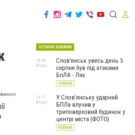
ОСТАННІ НОВИНИ
к
Слов'янськ увесь день 5
19:49
Вчора
серпня був під атаками
БпЛА - Лях
НОВИНИ
йнятості
У Слов’янську ударний
19:17
Вчора
БПЛа влучив у
ії
триповерховий будинок у
о
центрі міста (ФОТО)
НОВИНИ