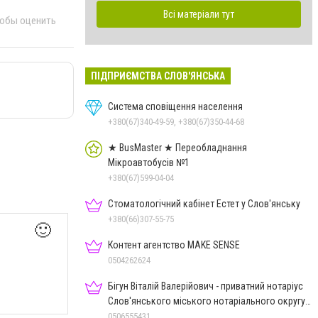
Всі матеріали тут
тобы оценить
ПІДПРИЄМСТВА СЛОВ'ЯНСЬКА
Система сповіщення населення
+380(67)340-49-59, +380(67)350-44-68
★ BusMaster ★ Переобладнання
Мікроавтобусів №1
+380(67)599-04-04
Стоматологічний кабінет Естет у Слов'янську
+380(66)307-55-75
🙂
Контент агентство MAKE SENSE
0504262624
Бігун Віталій Валерійович - приватний нотаріус
Слов'янського міського нотаріального округу
Дон.обл.
0506555431