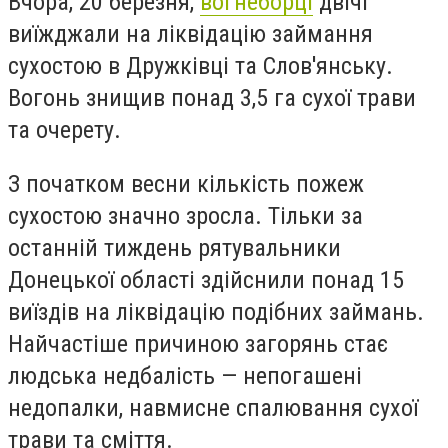
Вчора, 20 березня,
вогнеборці
двічі
виїжджали на ліквідацію займання
сухостою в Дружківці та Слов'янську.
Вогонь знищив понад 3,5 га сухої трави
та очерету.
З початком весни кількість пожеж
сухостою значно зросла. Тільки за
останній тиждень рятувальники
Донецької області здійснили понад 15
виїздів на ліквідацію подібних займань.
Найчастіше причиною загорянь стає
людська недбалість — непогашені
недопалки, навмисне спалювання сухої
трави та сміття.